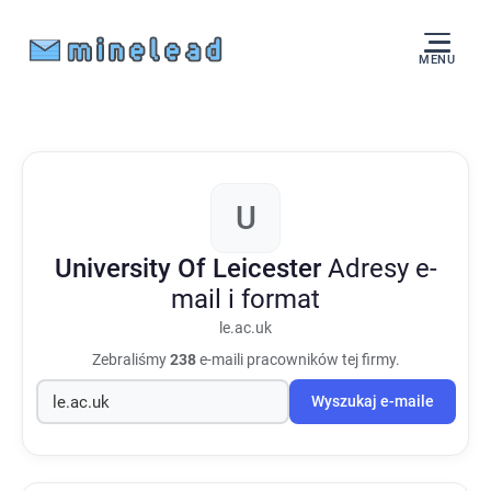
MENU
U
University Of Leicester
Adresy e-
mail i format
le.ac.uk
Zebraliśmy
238
e-maili pracowników tej firmy.
Wyszukaj e-maile