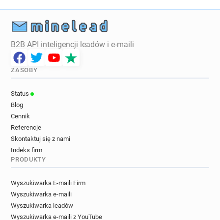
k******@le.ac.uk
u*******@le.ac.uk
h*****@le.ac.uk
r************@le.ac.uk
z*********@le.ac.uk
d*****@le.ac.uk
p*******@le.ac.uk
n********@le.ac.uk
B2B API inteligencji leadów i e-maili
p*******@le.ac.uk
t*********@le.ac.uk
j********@le.ac.uk
x*****@le.ac.uk
ZASOBY
i************@le.ac.uk
k************@le.ac.uk
q*******@le.ac.uk
o***********@le.ac.uk
Status
p*****@le.ac.uk
b*********@le.ac.uk
Blog
k************@le.ac.uk
z*****@le.ac.uk
Cennik
e************@le.ac.uk
p*****@le.ac.uk
Referencje
p*******@le.ac.uk
h*****@le.ac.uk
Skontaktuj się z nami
p************@le.ac.uk
s*****@le.ac.uk
Indeks firm
PRODUKTY
d********@le.ac.uk
s*****@le.ac.uk
z***********@le.ac.uk
u***********@le.ac.uk
Wyszukiwarka E-maili Firm
y************@le.ac.uk
e*********@le.ac.uk
Wyszukiwarka e-maili
p********@le.ac.uk
t*******@le.ac.uk
Wyszukiwarka leadów
u********@le.ac.uk
x***********@le.ac.uk
Wyszukiwarka e-maili z YouTube