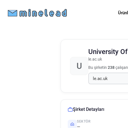
Ürün
University O
le.ac.uk
U
Bu şirketin
238
çalışan
Şirket Detayları
SEKTÖR
—