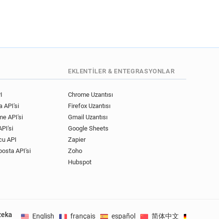
****@le.ac.uk
********@le.ac.uk
****@le.ac.uk
******@le.ac.uk
**@le.ac.uk
i*******@le.ac.uk
**@le.ac.uk
EKLENTILER & ENTEGRASYONLAR
*********@le.ac.uk
****@le.ac.uk
I
Chrome Uzantısı
*******@le.ac.uk
 API'si
Firefox Uzantısı
***********@le.ac.uk
me API'si
Gmail Uzantısı
*****@le.ac.uk
PI'si
Google Sheets
e.ac.uk
e*********@le.ac.uk
cu API
Zapier
******@le.ac.uk
posta API'si
Zoho
@le.ac.uk
t********@le.ac.uk
Hubspot
****@le.ac.uk
*@le.ac.uk
*****@le.ac.uk
*@le.ac.uk
zeka
English
français
español
简体中文
Deutsc