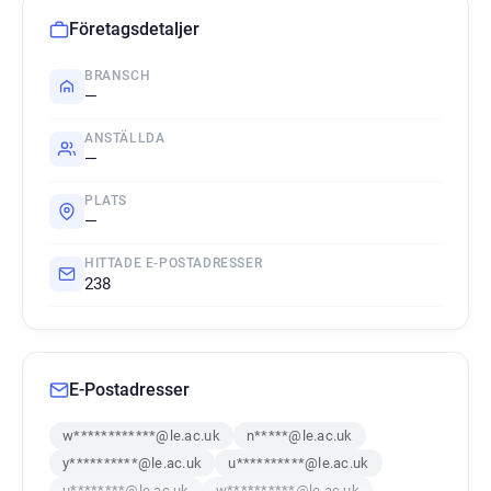
Företagsdetaljer
BRANSCH
—
ANSTÄLLDA
—
PLATS
—
HITTADE E-POSTADRESSER
238
E-Postadresser
w************@le.ac.uk
n*****@le.ac.uk
y**********@le.ac.uk
u**********@le.ac.uk
u********@le.ac.uk
w**********@le.ac.uk