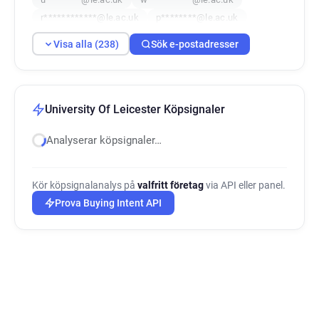
r************@le.ac.uk
p********@le.ac.uk
d************@le.ac.uk
w*******@le.ac.uk
Visa alla (238)
Sök e-postadresser
y************@le.ac.uk
g*******@le.ac.uk
t**********@le.ac.uk
m********@le.ac.uk
h*******@le.ac.uk
m*******@le.ac.uk
m**********@le.ac.uk
p******@le.ac.uk
University Of Leicester Köpsignaler
r***********@le.ac.uk
c*********@le.ac.uk
Analyserar köpsignaler…
v*********@le.ac.uk
l**********@le.ac.uk
z***********@le.ac.uk
y**********@le.ac.uk
e***********@le.ac.uk
t***********@le.ac.uk
Kör köpsignalanalys på
valfritt företag
via API eller panel.
b***********@le.ac.uk
s*********@le.ac.uk
Prova Buying Intent API
g*****@le.ac.uk
h********@le.ac.uk
i************@le.ac.uk
v********@le.ac.uk
t***********@le.ac.uk
j************@le.ac.uk
x*******@le.ac.uk
l************@le.ac.uk
x**********@le.ac.uk
g******@le.ac.uk
p*******@le.ac.uk
o*******@le.ac.uk