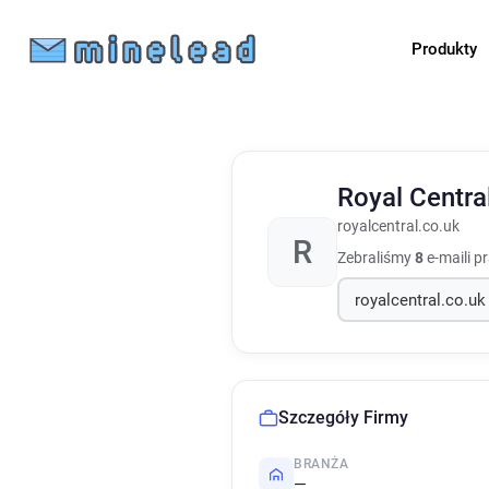
Produkty
Royal Centra
royalcentral.co.uk
R
Zebraliśmy
8
e-maili p
Szczegóły Firmy
BRANŻA
—