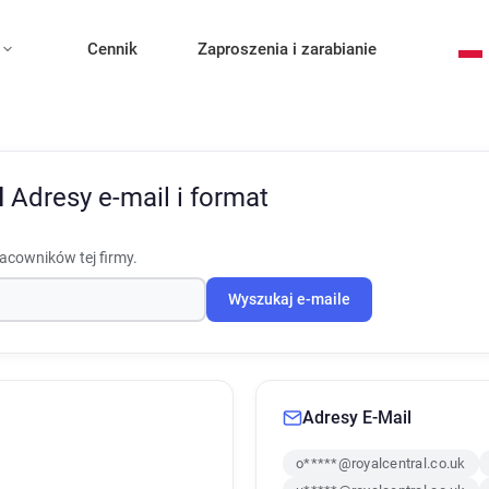
Cennik
Zaproszenia i zarabianie
l
Adresy e-mail i format
racowników tej firmy.
Wyszukaj e-maile
Adresy E-Mail
o*****@royalcentral.co.uk