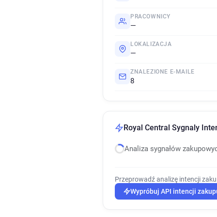
PRACOWNICY
—
LOKALIZACJA
—
ZNALEZIONE E-MAILE
8
Royal Central Sygnaly Inte
Analiza sygnałów zakupowy
Przeprowadź analizę intencji zak
Wypróbuj API intencji zakup