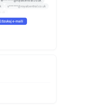
w*******@royalcentral.co.uk
uk
s******@royalcentral.co.uk
o.uk
k
Szukaj e-maili