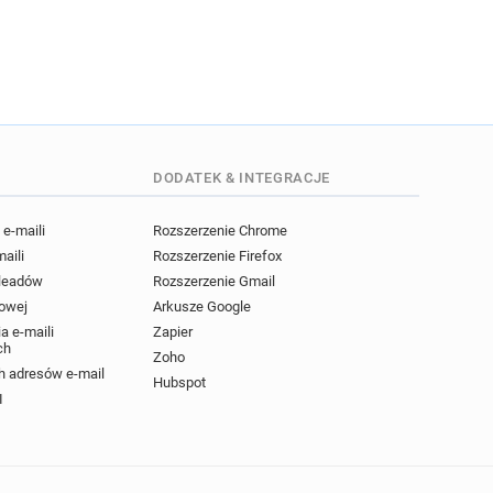
DODATEK & INTEGRACJE
e-maili
Rozszerzenie Chrome
maili
Rozszerzenie Firefox
 leadów
Rozszerzenie Gmail
powej
Arkusze Google
a e-maili
Zapier
ch
Zoho
 adresów e-mail
Hubspot
I