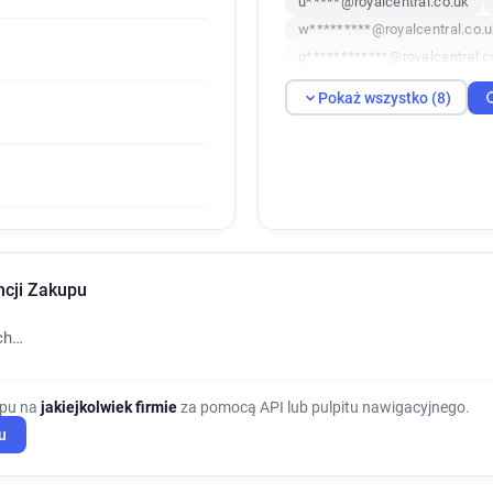
u*****@royalcentral.co.uk
w*********@royalcentral.co.
g************@royalcentral.c
i**********@royalcentral.co.u
Pokaż wszystko (8)
ncji Zakupu
ch…
upu na
jakiejkolwiek firmie
za pomocą API lub pulpitu nawigacyjnego.
u