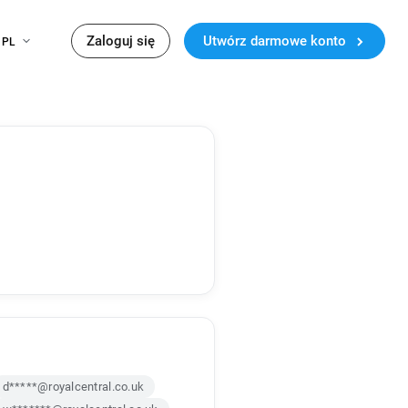
Zaloguj się
Utwórz darmowe konto
PL
d*****@royalcentral.co.uk