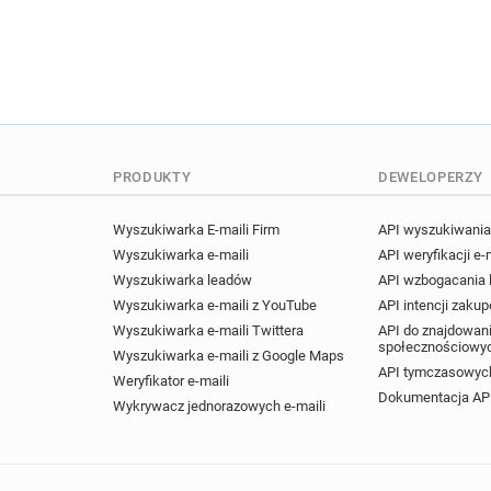
PRODUKTY
DEWELOPERZY
Wyszukiwarka E-maili Firm
API wyszukiwania 
Wyszukiwarka e-maili
API weryfikacji e-
Wyszukiwarka leadów
API wzbogacania
Wyszukiwarka e-maili z YouTube
API intencji zaku
Wyszukiwarka e-maili Twittera
API do znajdowani
społecznościowy
Wyszukiwarka e-maili z Google Maps
API tymczasowych
Weryfikator e-maili
Dokumentacja AP
Wykrywacz jednorazowych e-maili