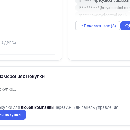
h********@royalcentral.co.uk
i***********@royalcentral.co.
g*******@royalcentral.co.uk
d*********@royalcentral.co.u
Показать все (8)
b********@royalcentral.co.uk
 АДРЕСА
 Намерениях Покупки
окупке…
окупки для
любой компании
через API или панель управления.
ий покупки