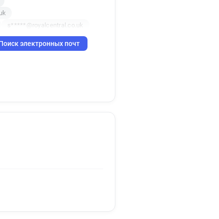
uk
s*****@royalcentral.co.uk
k
Поиск электронных почт