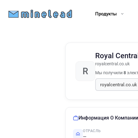
Продукты
Royal Centra
royalcentral.co.uk
R
Мы получили
8
элект
Информация О Компани
ОТРАСЛЬ
—