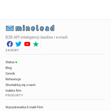
n***********@sainsburysbank.co.uk
m******@sainsburysbank.co.uk
u*****@sainsburysbank.co.uk
z*********@sainsburysbank.co.uk
r**********@sainsburysbank.co.uk
g************@sainsburysbank.co.uk
B2B API inteligencji leadów i e-maili
n*****@sainsburysbank.co.uk
k*******@sainsburysbank.co.uk
ZASOBY
v*****@sainsburysbank.co.uk
m*********@sainsburysbank.co.uk
Status
g*******@sainsburysbank.co.uk
Blog
u******@sainsburysbank.co.uk
Cennik
Referencje
Skontaktuj się z nami
Indeks firm
PRODUKTY
Wyszukiwarka E-maili Firm