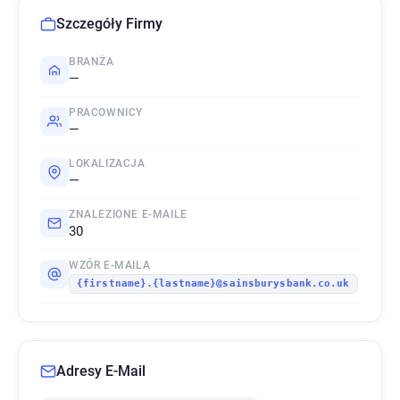
Szczegóły Firmy
BRANŻA
—
PRACOWNICY
—
LOKALIZACJA
—
ZNALEZIONE E-MAILE
30
WZÓR E-MAILA
{firstname}.{lastname}@sainsburysbank.co.uk
Adresy E-Mail