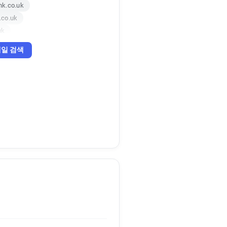
nk.co.uk
.co.uk
uk
o.uk
일 검색
o.uk
uk
.uk
.uk
k.co.uk
nk.co.uk
k.co.uk
nk.co.uk
.uk
o.uk
o.uk
k
uk
k