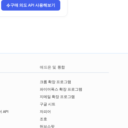
o.uk
구매 의도 API 사용해보기
co.uk
o.uk
k.co.uk
k.co.uk
o.uk
k
o.uk
o.uk
애드온 및 통합
.co.uk
o.uk
크롬 확장 프로그램
파이어폭스 확장 프로그램
지메일 확장 프로그램
구글 시트
 API
자피어
I
조호
허브스팟