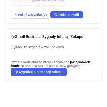
r************@smallbusiness.co.uk
g*******@smallbusiness.co.uk
Pokaż wszystko (7)
Szukaj e-maili
j*****@smallbusiness.co.uk
n******@smallbusiness.co.uk
Small Business Sygnaly Intencji Zakupu
Analiza sygnałów zakupowych…
Przeprowadź analizę intencji zakupu na
jakiejkolwiek
firmie
za pomocą API lub pulpitu nawigacyjnego.
Wypróbuj API intencji zakupu