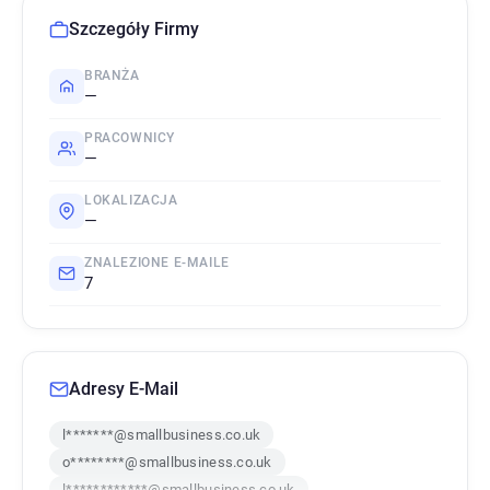
Szczegóły Firmy
BRANŻA
—
PRACOWNICY
—
LOKALIZACJA
—
ZNALEZIONE E-MAILE
7
Adresy E-Mail
l*******@smallbusiness.co.uk
o********@smallbusiness.co.uk
l************@smallbusiness.co.uk