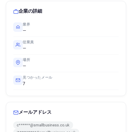
企業の詳細
業界
—
従業員
—
場所
—
見つかったメール
7
メールアドレス
c******@smallbusiness.co.uk