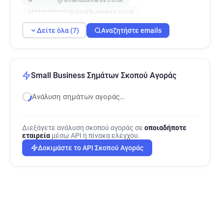
s************@smallbusiness.co.uk
i*******@smallbusiness.co.uk
Δείτε όλα (7)
Αναζητήστε emails
i**********@smallbusiness.co.uk
p******@smallbusiness.co.uk
Small Business Σημάτων Σκοπού Αγοράς
Ανάλυση σημάτων αγοράς…
Διεξάγετε ανάλυση σκοπού αγοράς σε
οποιαδήποτε
εταιρεία
μέσω API ή πίνακα ελέγχου.
Δοκιμάστε το API Σκοπού Αγοράς