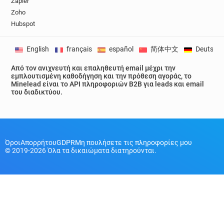
Zapier
Zoho
Hubspot
English
français
español
简体中文
Deutsch
Από τον ανιχνευτή και επαληθευτή email μέχρι την
εμπλουτισμένη καθοδήγηση και την πρόθεση αγοράς, το
Minelead είναι το API πληροφοριών B2B για leads και email
του διαδικτύου.
Όροι
Απορρήτου
GDPR
Μη πουλήσετε τις πληροφορίες μου
© 2019-2026 Όλα τα δικαιώματα διατηρούνται.