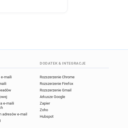
******@sncf.fr
******@sncf.fr
**@sncf.fr
i*****@sncf.fr
*@sncf.fr
e******@sncf.fr
*****@sncf.fr
********@sncf.fr
**@sncf.fr
x********@sncf.fr
********@sncf.fr
******@sncf.fr
DODATEK & INTEGRACJE
sncf.fr
j************@sncf.fr
***@sncf.fr
e-maili
Rozszerzenie Chrome
*********@sncf.fr
maili
Rozszerzenie Firefox
*@sncf.fr
t******@sncf.fr
 leadów
Rozszerzenie Gmail
**********@sncf.fr
powej
Arkusze Google
*******@sncf.fr
a e-maili
Zapier
ch
ncf.fr
n******@sncf.fr
Zoho
 adresów e-mail
**@sncf.fr
Hubspot
I
*****@sncf.fr