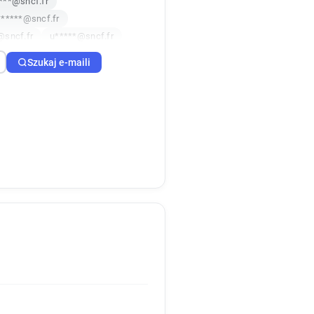
***@sncf.fr
******@sncf.fr
@sncf.fr
u*****@sncf.fr
****@sncf.fr
d*****@sncf.fr
Szukaj e-maili
*@sncf.fr
v******@sncf.fr
@sncf.fr
***@sncf.fr
*******@sncf.fr
*@sncf.fr
r********@sncf.fr
*******@sncf.fr
***@sncf.fr
m*******@sncf.fr
****@sncf.fr
f*****@sncf.fr
*@sncf.fr
******@sncf.fr
*@sncf.fr
g******@sncf.fr
*****@sncf.fr
@sncf.fr
t***********@sncf.fr
****@sncf.fr
o******@sncf.fr