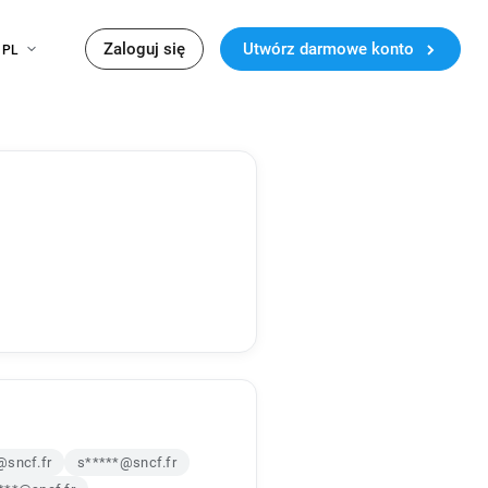
Zaloguj się
Utwórz darmowe konto
PL
@sncf.fr
s*****@sncf.fr