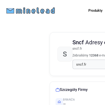
Produkty
Sncf
Adresy 
sncf.fr
S
Zebraliśmy
12368
e-ma
Szczegóły Firmy
BRANŻA
—