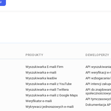
w************@sncf.fr
q*
u
u********@sncf.fr
l******
t***********@sncf.fr
s***
f*****@sncf.fr
x*********
e********@sncf.fr
k*****
m*********@sncf.fr
a****
a*******@sncf.fr
d******
u***********@sncf.fr
n**
p*******@sncf.fr
s******
PRODUKTY
DEWELOPERZY
e*******@sncf.fr
c*****@
e*******@sncf.fr
s******
Wyszukiwarka E-maili Firm
API wyszukiwania 
p**********@sncf.fr
z***
Wyszukiwarka e-maili
API weryfikacji e-
y********@sncf.fr
y*****
Wyszukiwarka leadów
API wzbogacania
e************@sncf.fr
g*
Wyszukiwarka e-maili z YouTube
API intencji zaku
b************@sncf.fr
n*
Wyszukiwarka e-maili Twittera
API do znajdowani
społecznościowy
t*****@sncf.fr
e*******@s
Wyszukiwarka e-maili z Google Maps
API tymczasowych
w*****@sncf.fr
j********
Weryfikator e-maili
Dokumentacja AP
x**********@sncf.fr
b***
Wykrywacz jednorazowych e-maili