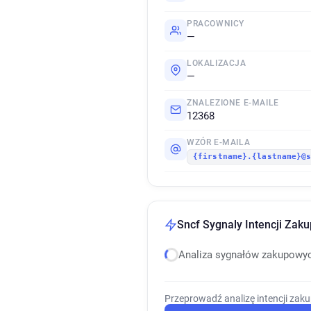
PRACOWNICY
—
LOKALIZACJA
—
ZNALEZIONE E-MAILE
12368
WZÓR E-MAILA
{firstname}.{lastname}@
Sncf Sygnaly Intencji Zak
Analiza sygnałów zakupowy
Przeprowadź analizę intencji zak