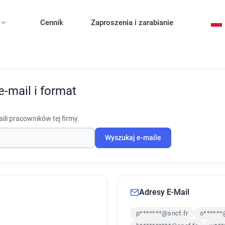
Cennik
Zaproszenia i zarabianie
e-mail i format
ili pracowników tej firmy.
Wyszukaj e-maile
Adresy E-Mail
p*******@sncf.fr
o******