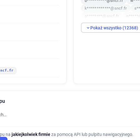
b**********@sncf.fr
w***
k************@sncf.fr
s*
p********@sncf.fr
n*****
n***********@sncf.fr
p**
Pokaż wszystko (12368)
f******@sncf.fr
o********
w*****@sncf.fr
s********
w**********@sncf.fr
m***
z*********@sncf.fr
d****
n*****@sncf.fr
o********
sncf.fr
x*********@sncf.fr
j*****
p*******@sncf.fr
d******
a***********@sncf.fr
p**
q******@sncf.fr
i********
upu
d***********@sncf.fr
p**
v********@sncf.fr
r******
ch…
s********@sncf.fr
b*****
g*********@sncf.fr
j*****
b**********@sncf.fr
h***
upu na
jakiejkolwiek firmie
za pomocą API lub pulpitu nawigacyjnego.