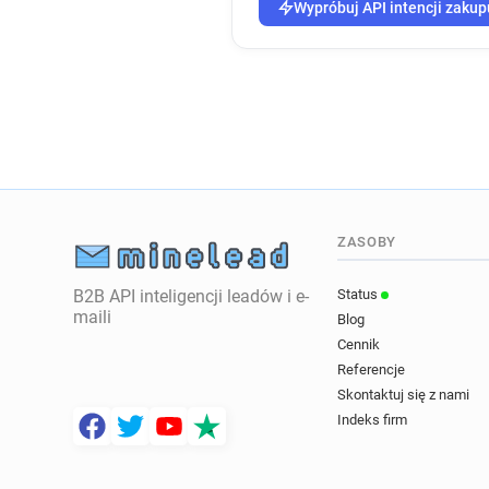
Wypróbuj API intencji zakup
ZASOBY
B2B API inteligencji leadów i e-
Status
maili
Blog
Cennik
Referencje
Skontaktuj się z nami
Indeks firm