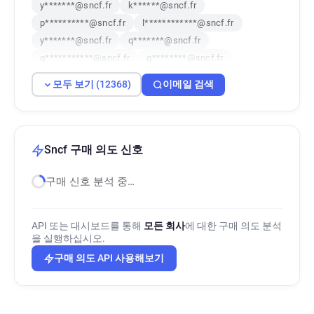
y*******@sncf.fr
k******@sncf.fr
p**********@sncf.fr
l************@sncf.fr
y*******@sncf.fr
q*******@sncf.fr
q***********@sncf.fr
g********@sncf.fr
t*****@sncf.fr
n********@sncf.fr
모두 보기 (12368)
이메일 검색
q*******@sncf.fr
f******@sncf.fr
p**********@sncf.fr
c**********@sncf.fr
b************@sncf.fr
x**********@sncf.fr
g*****@sncf.fr
l*****@sncf.fr
o*******@sncf.fr
Sncf 구매 의도 신호
h******@sncf.fr
g******@sncf.fr
구매 신호 분석 중…
g********@sncf.fr
t*********@sncf.fr
z******@sncf.fr
m********@sncf.fr
r***********@sncf.fr
e**********@sncf.fr
API 또는 대시보드를 통해
모든 회사
에 대한 구매 의도 분석
q************@sncf.fr
d***********@sncf.fr
을 실행하십시오.
y**********@sncf.fr
j********@sncf.fr
구매 의도 API 사용해보기
j*******@sncf.fr
i************@sncf.fr
q*****@sncf.fr
g************@sncf.fr
h*******@sncf.fr
j**********@sncf.fr