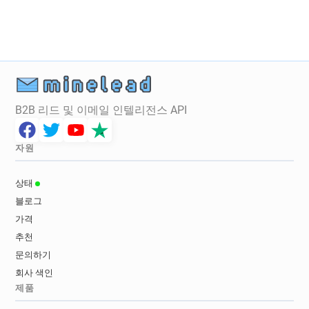
m*******@sncf.fr
g********@sncf.fr
s********@sncf.fr
y*****@sncf.fr
l******@sncf.fr
z*******@sncf.fr
q*****@sncf.fr
e**********@sncf.fr
z**********@sncf.fr
u*********@sncf.fr
a*****@sncf.fr
t*******@sncf.fr
k********@sncf.fr
B2B 리드 및 이메일 인텔리전스 API
p************@sncf.fr
n************@sncf.fr
o*********@sncf.fr
e******@sncf.fr
l***********@sncf.fr
e*********@sncf.fr
자원
j*******@sncf.fr
q*******@sncf.fr
c*********@sncf.fr
j***********@sncf.fr
상태
t******@sncf.fr
t******@sncf.fr
u******@sncf.fr
블로그
i*******@sncf.fr
j***********@sncf.fr
가격
g********@sncf.fr
f***********@sncf.fr
추천
d*********@sncf.fr
q**********@sncf.fr
문의하기
y********@sncf.fr
d**********@sncf.fr
회사 색인
m**********@sncf.fr
u***********@sncf.fr
제품
m*****@sncf.fr
g*****@sncf.fr