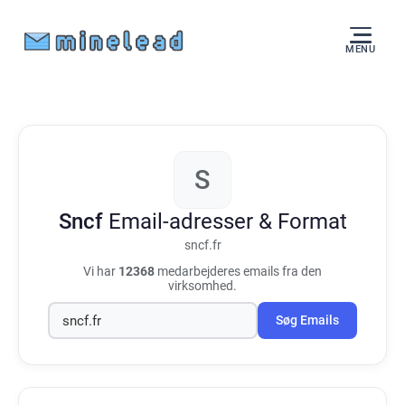
MENU
S
Sncf
Email-adresser & Format
sncf.fr
Vi har
12368
medarbejderes emails fra den
virksomhed.
Søg Emails