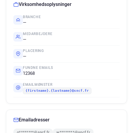
Virksomhedsoplysninger
BRANCHE
—
MEDARBEJDERE
—
PLACERING
—
FUNDNE EMAILS
12368
EMAILMØNSTER
{firstname}.{lastname}@sncf.fr
Emailadresser
o********@sncf.fr
w********@sncf.fr