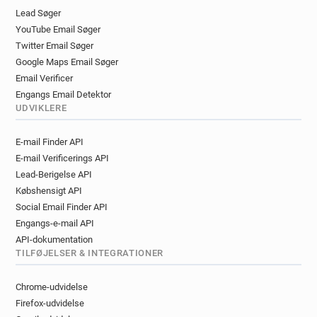
h**********@sncf.fr
u*******@sncf.fr
Lead Søger
h********@sncf.fr
k*****@sncf.fr
YouTube Email Søger
e*********@sncf.fr
i***********@sncf.fr
Twitter Email Søger
r*******@sncf.fr
v******@sncf.fr
Google Maps Email Søger
q********@sncf.fr
y******@sncf.fr
Email Verificer
y*****@sncf.fr
t*****@sncf.fr
Engangs Email Detektor
x**********@sncf.fr
z******@sncf.fr
UDVIKLERE
i*******@sncf.fr
v***********@sncf.fr
E-mail Finder API
d*******@sncf.fr
e*********@sncf.fr
E-mail Verificerings API
d*****@sncf.fr
z************@sncf.fr
Lead-Berigelse API
h*****@sncf.fr
c*******@sncf.fr
Købshensigt API
d*********@sncf.fr
w*********@sncf.fr
Social Email Finder API
b**********@sncf.fr
c******@sncf.fr
Engangs-e-mail API
a************@sncf.fr
f*****@sncf.fr
API-dokumentation
f*********@sncf.fr
x******@sncf.fr
TILFØJELSER & INTEGRATIONER
d********@sncf.fr
l*********@sncf.fr
a*******@sncf.fr
k************@sncf.fr
Chrome-udvidelse
g***********@sncf.fr
a******@sncf.fr
Firefox-udvidelse