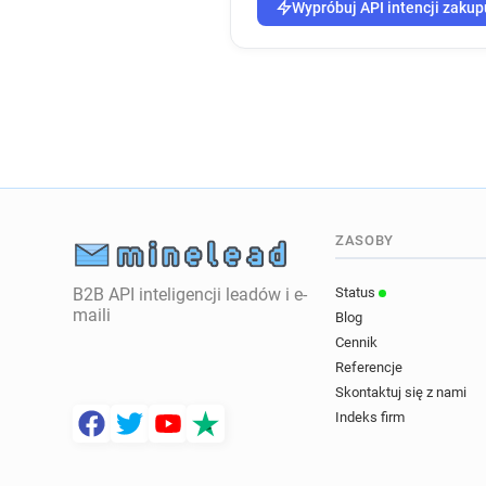
Wypróbuj API intencji zakup
ZASOBY
B2B API inteligencji leadów i e-
Status
maili
Blog
Cennik
Referencje
Skontaktuj się z nami
Indeks firm