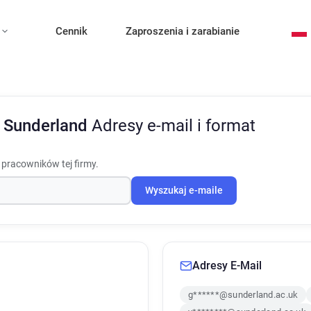
Cennik
Zaproszenia i zarabianie
f Sunderland
Adresy e-mail i format
 pracowników tej firmy.
Wyszukaj e-maile
Adresy E-Mail
g******@sunderland.ac.uk