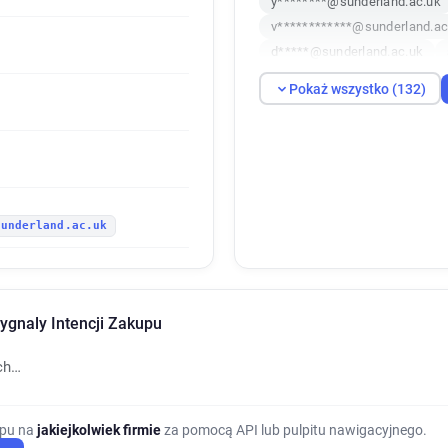
y********@sunderland.ac.uk
v************@sunderland.ac
d*****@sunderland.ac.uk
d********@sunderland.ac.uk
Pokaż wszystko (132)
q***********@sunderland.ac.
t************@sunderland.ac
d*******@sunderland.ac.uk
b******@sunderland.ac.uk
g********@sunderland.ac.uk
sunderland.ac.uk
g*****@sunderland.ac.uk
p******@sunderland.ac.uk
e*********@sunderland.ac.u
g**********@sunderland.ac.u
ygnaly Intencji Zakupu
w********@sunderland.ac.uk
u*********@sunderland.ac.u
ch…
v********@sunderland.ac.uk
b***********@sunderland.ac.
h**********@sunderland.ac.u
upu na
jakiejkolwiek firmie
za pomocą API lub pulpitu nawigacyjnego.