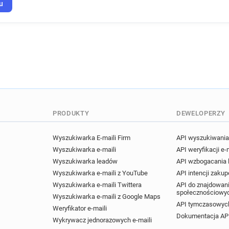
e************@sunderland.ac
u
w**********@sunderland.ac.
v***********@sunderland.ac.
w************@sunderland.a
c**********@sunderland.ac.u
v*********@sunderland.ac.uk
j************@sunderland.ac
n************@sunderland.ac
b************@sunderland.ac
PRODUKTY
DEWELOPERZY
n***********@sunderland.ac.
h***********@sunderland.ac.
Wyszukiwarka E-maili Firm
API wyszukiwania 
t**********@sunderland.ac.u
Wyszukiwarka e-maili
API weryfikacji e-
o************@sunderland.ac
Wyszukiwarka leadów
API wzbogacania
a************@sunderland.ac
Wyszukiwarka e-maili z YouTube
API intencji zaku
f*******@sunderland.ac.uk
Wyszukiwarka e-maili Twittera
API do znajdowani
społecznościowy
b***********@sunderland.ac.
Wyszukiwarka e-maili z Google Maps
API tymczasowych
g**********@sunderland.ac.u
Weryfikator e-maili
Dokumentacja AP
d**********@sunderland.ac.u
Wykrywacz jednorazowych e-maili