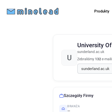
Produkty
University O
sunderland.ac.uk
U
Zebraliśmy
132
e-maili
Szczegóły Firmy
BRANŻA
—