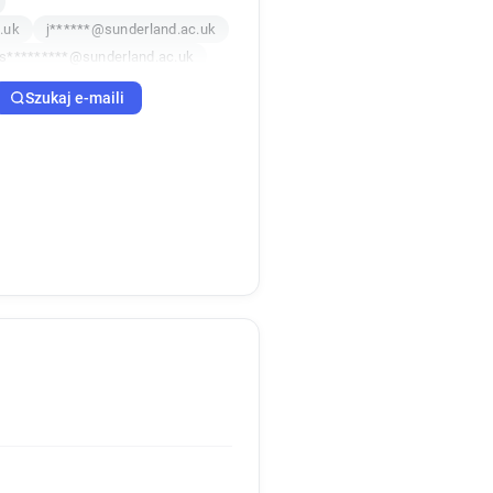
.uk
j******@sunderland.ac.uk
s*********@sunderland.ac.uk
Szukaj e-maili
uk
f*****@sunderland.ac.uk
.uk
z*******@sunderland.ac.uk
a**********@sunderland.ac.uk
g*******@sunderland.ac.uk
s************@sunderland.ac.uk
r*********@sunderland.ac.uk
k
k
i*****@sunderland.ac.uk
k
s********@sunderland.ac.uk
uk
k
u******@sunderland.ac.uk