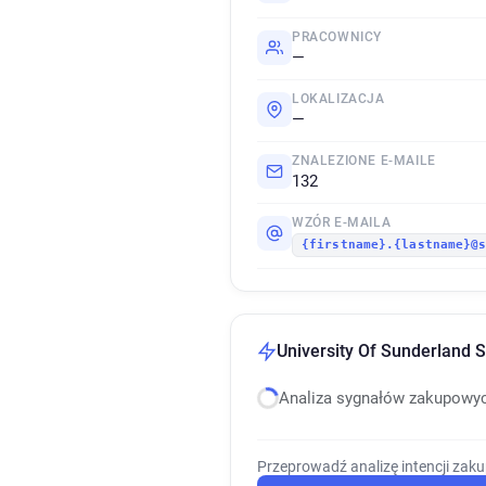
PRACOWNICY
—
LOKALIZACJA
—
ZNALEZIONE E-MAILE
132
WZÓR E-MAILA
{firstname}.{lastname}@
University Of Sunderland S
Analiza sygnałów zakupowy
Przeprowadź analizę intencji zak