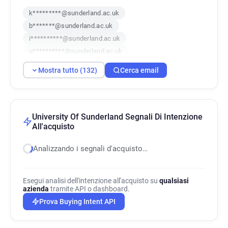
k*********@sunderland.ac.uk
b*******@sunderland.ac.uk
i**********@sunderland.ac.uk
u**********@sunderland.ac.uk
r*****@sunderland.ac.uk
Mostra tutto (132)
Cerca email
t***********@sunderland.ac.uk
m*******@sunderland.ac.uk
e*******@sunderland.ac.uk
i********@sunderland.ac.uk
University Of Sunderland Segnali Di Intenzione
All'acquisto
u******@sunderland.ac.uk
d***********@sunderland.ac.uk
Analizzando i segnali d'acquisto…
n***********@sunderland.ac.uk
l*******@sunderland.ac.uk
o*******@sunderland.ac.uk
Esegui analisi dell'intenzione all'acquisto su
qualsiasi
azienda
tramite API o dashboard.
g************@sunderland.ac.uk
Prova Buying Intent API
d******@sunderland.ac.uk
x**********@sunderland.ac.uk