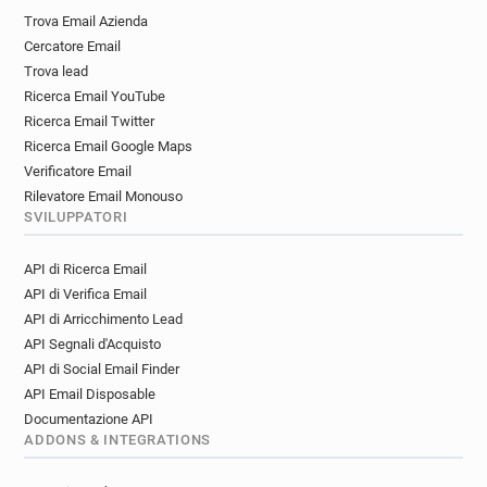
s*********@sunderland.ac.uk
Trova Email Azienda
g***********@sunderland.ac.uk
Cercatore Email
p**********@sunderland.ac.uk
Trova lead
g******@sunderland.ac.uk
Ricerca Email YouTube
t********@sunderland.ac.uk
Ricerca Email Twitter
e********@sunderland.ac.uk
Ricerca Email Google Maps
y******@sunderland.ac.uk
Verificatore Email
c*******@sunderland.ac.uk
Rilevatore Email Monouso
SVILUPPATORI
w***********@sunderland.ac.uk
o*******@sunderland.ac.uk
API di Ricerca Email
x***********@sunderland.ac.uk
API di Verifica Email
l*******@sunderland.ac.uk
API di Arricchimento Lead
r**********@sunderland.ac.uk
API Segnali d'Acquisto
f******@sunderland.ac.uk
API di Social Email Finder
b***********@sunderland.ac.uk
API Email Disposable
s******@sunderland.ac.uk
Documentazione API
s*********@sunderland.ac.uk
ADDONS & INTEGRATIONS
f******@sunderland.ac.uk