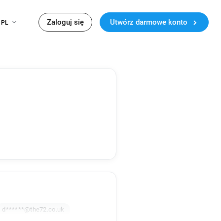
Zaloguj się
Utwórz darmowe konto
PL
d******@the72.co.uk