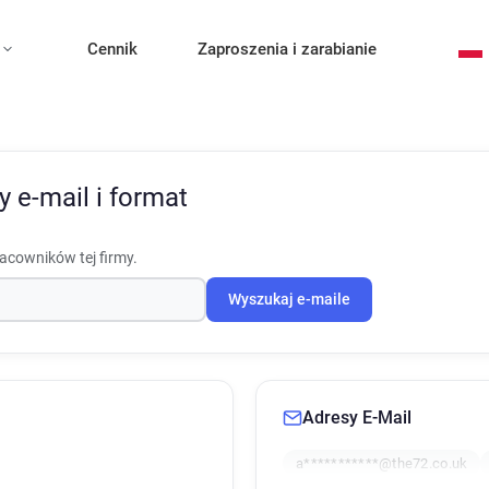
Cennik
Zaproszenia i zarabianie
y e-mail i format
racowników tej firmy.
Wyszukaj e-maile
Adresy E-Mail
a***********@the72.co.uk