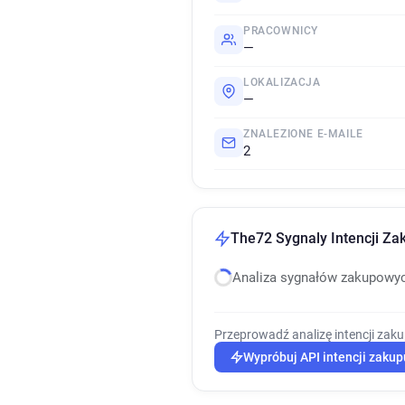
PRACOWNICY
—
LOKALIZACJA
—
ZNALEZIONE E-MAILE
2
The72 Sygnaly Intencji Za
Analiza sygnałów zakupowy
Przeprowadź analizę intencji zak
Wypróbuj API intencji zakup