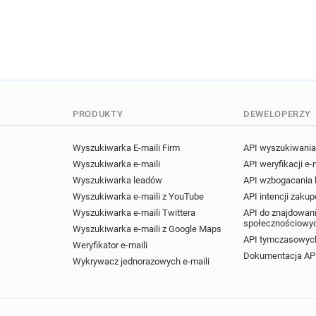
PRODUKTY
DEWELOPERZY
Wyszukiwarka E-maili Firm
API wyszukiwania 
Wyszukiwarka e-maili
API weryfikacji e-
Wyszukiwarka leadów
API wzbogacania
Wyszukiwarka e-maili z YouTube
API intencji zaku
Wyszukiwarka e-maili Twittera
API do znajdowani
społecznościowy
Wyszukiwarka e-maili z Google Maps
API tymczasowych
Weryfikator e-maili
Dokumentacja AP
Wykrywacz jednorazowych e-maili