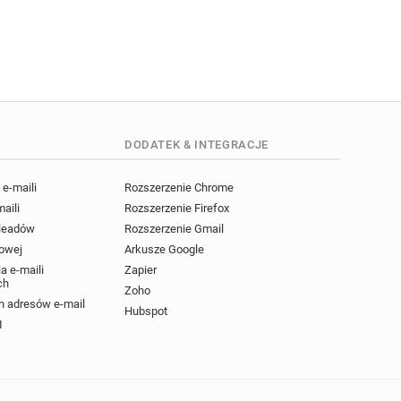
DODATEK & INTEGRACJE
e-maili
Rozszerzenie Chrome
maili
Rozszerzenie Firefox
 leadów
Rozszerzenie Gmail
powej
Arkusze Google
a e-maili
Zapier
ch
Zoho
 adresów e-mail
Hubspot
I