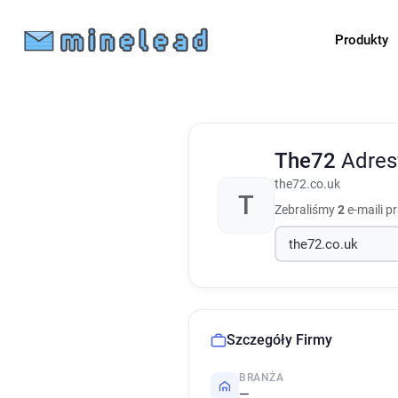
Produkty
The72
Adres
the72.co.uk
T
Zebraliśmy
2
e-maili p
Szczegóły Firmy
BRANŻA
—