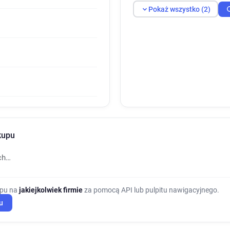
Pokaż wszystko (2)
kupu
ch…
upu na
jakiejkolwiek firmie
za pomocą API lub pulpitu nawigacyjnego.
u