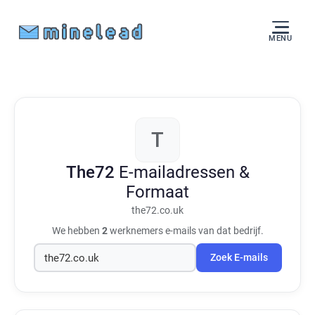
MENU
T
The72
E-mailadressen &
Formaat
the72.co.uk
We hebben
2
werknemers e-mails van dat bedrijf.
Zoek E-mails