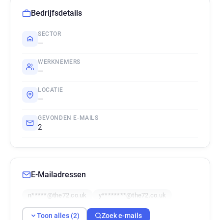
Bedrijfsdetails
SECTOR
—
WERKNEMERS
—
LOCATIE
—
GEVONDEN E-MAILS
2
E-Mailadressen
n*****@the72.co.uk
y********@the72.co.uk
Toon alles (2)
Zoek e-mails