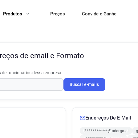
Produtos
Preços
Convide e Ganhe
reços de email e Formato
s de funcionários dessa empresa.
Buscar e-mails
Endereços De E-Mail
t************@adarga.ai
g