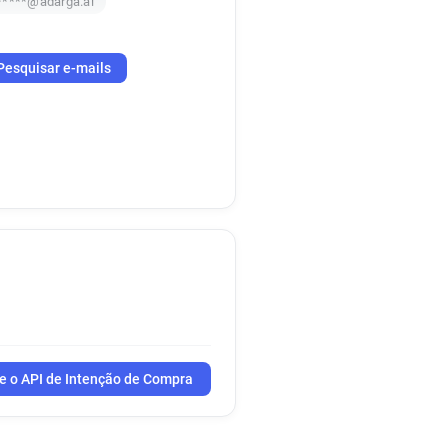
*****@adarga.ai
Pesquisar e-mails
e o API de Intenção de Compra