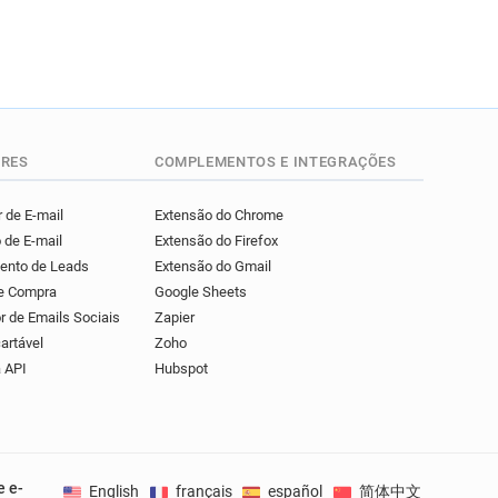
RES
COMPLEMENTOS E INTEGRAÇÕES
 de E-mail
Extensão do Chrome
 de E-mail
Extensão do Firefox
mento de Leads
Extensão do Gmail
de Compra
Google Sheets
r de Emails Sociais
Zapier
artável
Zoho
 API
Hubspot
e e-
English
français
español
简体中文
Deuts