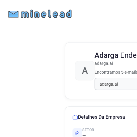
Adarga
Ende
adarga.ai
A
Encontramos
5
e-mail
Detalhes Da Empresa
SETOR
—