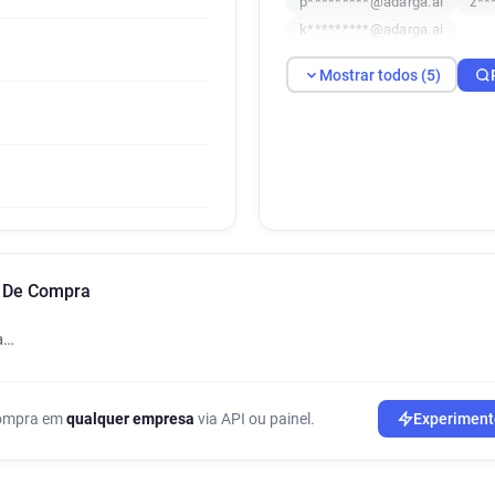
p*********@adarga.ai
z**
k*********@adarga.ai
Mostrar todos (5)
o De Compra
a…
 compra em
qualquer empresa
via API ou painel.
Experiment