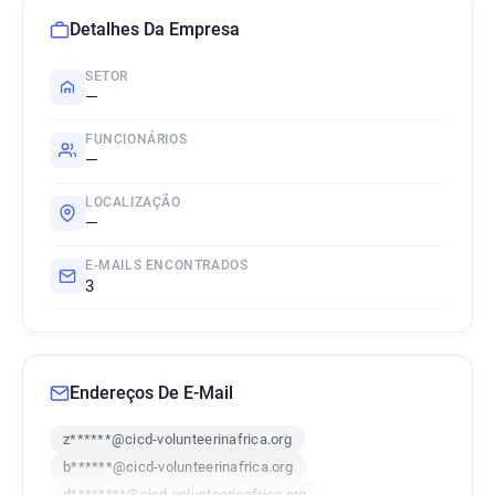
Detalhes Da Empresa
SETOR
—
FUNCIONÁRIOS
—
LOCALIZAÇÃO
—
E-MAILS ENCONTRADOS
3
Endereços De E-Mail
z******@cicd-volunteerinafrica.org
b******@cicd-volunteerinafrica.org
d********@cicd-volunteerinafrica.org