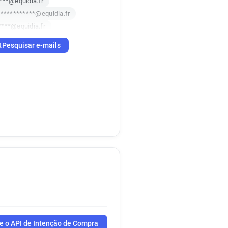
***@equidia.fr
***********@equidia.fr
****@equidia.fr
equidia.fr
Pesquisar e-mails
******@equidia.fr
****@equidia.fr
****@equidia.fr
@equidia.fr
*******@equidia.fr
*********@equidia.fr
******@equidia.fr
*****@equidia.fr
e o API de Intenção de Compra