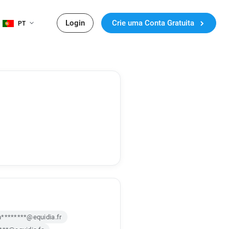
Login
Crie uma Conta Gratuita
PT
h********@equidia.fr