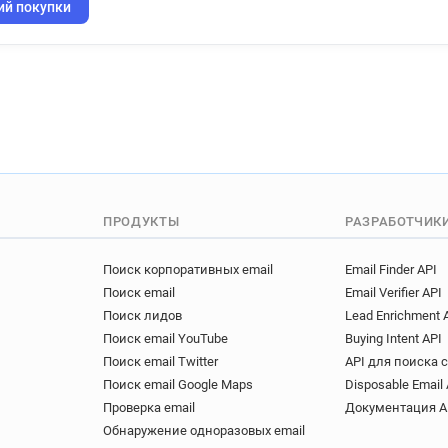
q**********@cofidis.fr
o*
ий покупки
c**********@cofidis.fr
x*
h**********@cofidis.fr
r*
s**********@cofidis.fr
o*
ПРОДУКТЫ
РАЗРАБОТЧИК
Поиск корпоративных email
Email Finder API
Поиск email
Email Verifier API
Поиск лидов
Lead Enrichment 
Поиск email YouTube
Buying Intent API
Поиск email Twitter
API для поиска 
Поиск email Google Maps
Disposable Email 
Проверка email
Документация A
Обнаружение одноразовых email