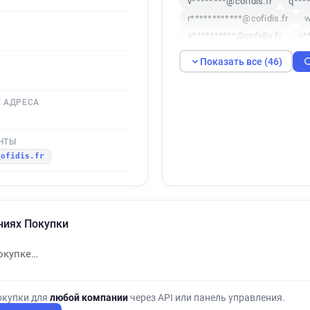
v********@cofidis.fr
q***
r************@cofidis.fr
w
s**********@cofidis.fr
u*
v******@cofidis.fr
e******
Показать все (46)
p******@cofidis.fr
o*****
w********@cofidis.fr
n***
 АДРЕСА
v******@cofidis.fr
b******
c******@cofidis.fr
m*****
p*****@cofidis.fr
d******
ЧТЫ
cofidis.fr
o*********@cofidis.fr
z**
y************@cofidis.fr
c******@cofidis.fr
r******
e*********@cofidis.fr
y**
ниях Покупки
y*******@cofidis.fr
y*****
w************@cofidis.fr
окупке…
l***********@cofidis.fr
t*
e*****@cofidis.fr
f*******
x*******@cofidis.fr
q****
окупки для
любой компании
через API или панель управления.