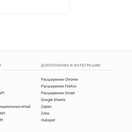
****@cofidis.fr
***********@cofidis.fr
*******@cofidis.fr
****@cofidis.fr
И
ДОПОЛНЕНИЯ И ИНТЕГРАЦИИ
Расширение Chrome
Расширение Firefox
API
Расширение Gmail
Google Sheets
социальных email
Zapier
API
Zoho
PI
Hubspot