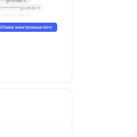
****@cofidis.fr
**********@cofidis.fr
******@cofidis.fr
****@cofidis.fr
Поиск электронных почт
***@cofidis.fr
***@cofidis.fr
****@cofidis.fr
*@cofidis.fr
*@cofidis.fr
*********@cofidis.fr
p***********@cofidis.fr
*@cofidis.fr
****@cofidis.fr
******@cofidis.fr
g************@cofidis.fr
******@cofidis.fr
*@cofidis.fr
*******@cofidis.fr