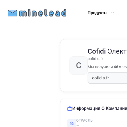
Продукты
Cofidi
Элект
cofidis.fr
C
Мы получили
46
элек
Информация О Компани
ОТРАСЛЬ
—