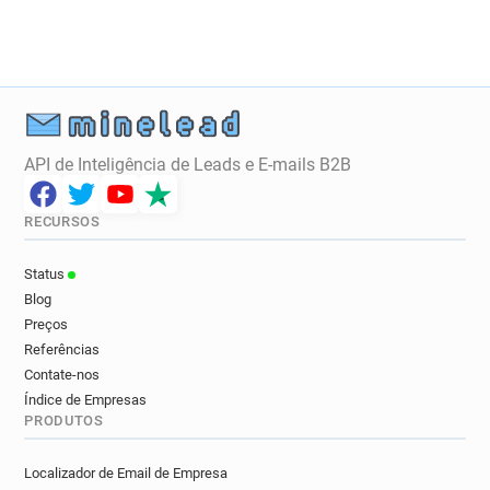
v*****@cofidis.fr
u*******@cofidis.fr
v***********@cofidis.fr
p*********@cofidis.fr
w*******@cofidis.fr
z*********@cofidis.fr
b***********@cofidis.fr
l*********@cofidis.fr
g*********@cofidis.fr
i***********@cofidis.fr
API de Inteligência de Leads e E-mails B2B
RECURSOS
Status
Blog
Preços
Referências
Contate-nos
Índice de Empresas
PRODUTOS
Localizador de Email de Empresa