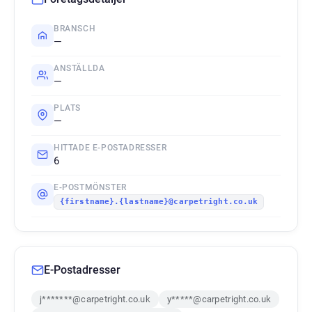
BRANSCH
—
ANSTÄLLDA
—
PLATS
—
HITTADE E-POSTADRESSER
6
E-POSTMÖNSTER
{firstname}.{lastname}@carpetright.co.uk
E-Postadresser
j*******@carpetright.co.uk
y*****@carpetright.co.uk