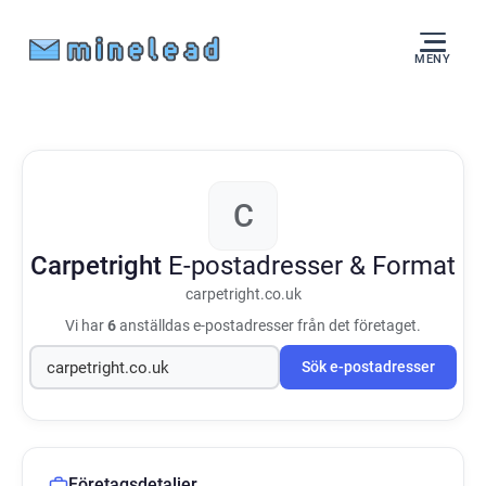
MENY
C
Carpetright
E-postadresser & Format
carpetright.co.uk
Vi har
6
anställdas e-postadresser från det företaget.
Sök e-postadresser
Företagsdetaljer