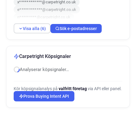
x************@carpetright.co.uk
e************@carpetright.co.uk
n*********@carpetright.co.uk
g*****@carpetright.co.uk
Visa alla (6)
Sök e-postadresser
Carpetright Köpsignaler
Analyserar köpsignaler…
Kör köpsignalanalys på
valfritt företag
via API eller panel.
Prova Buying Intent API