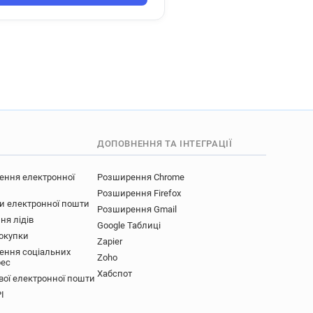
ДОПОВНЕННЯ ТА ІНТЕГРАЦІЇ
ення електронної
Розширення Chrome
Розширення Firefox
ки електронної пошти
Розширення Gmail
ня лідів
Google Таблиці
покупки
Zapier
ення соціальних
Zoho
рес
Хабспот
вої електронної пошти
I