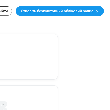
війти
Створіть безкоштовний обліковий запис
.uk