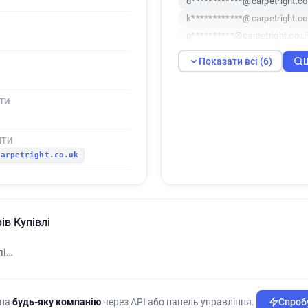
d************@carpetright.co
k************@carpetright.co
g**********@carpetright.co.u
Показати всі (6)
ТИ
ШТИ
carpetright.co.uk
ів Купівлі
лі…
 на
будь-яку компанію
через API або панель управління.
Спробу