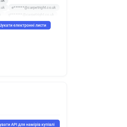
.uk
.uk
e******@carpetright.co.uk
k
g*******@carpetright.co.uk
Шукати електронні листи
вати API для намірів купівлі