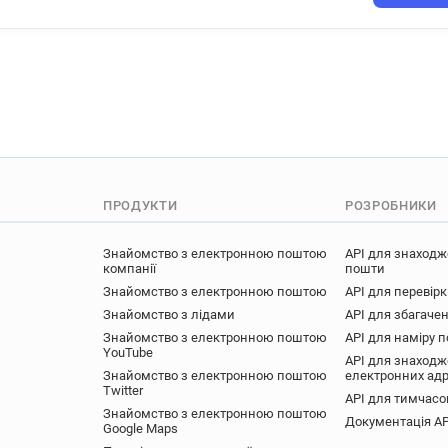
ПРОДУКТИ
РОЗРОБНИКИ
Знайомство з електронною поштою
API для знаходж
компанії
пошти
Знайомство з електронною поштою
API для перевір
Знайомство з лідами
API для збагачен
Знайомство з електронною поштою
API для наміру 
YouTube
API для знаходж
Знайомство з електронною поштою
електронних ад
Twitter
API для тимчасо
Знайомство з електронною поштою
Документація AP
Google Maps