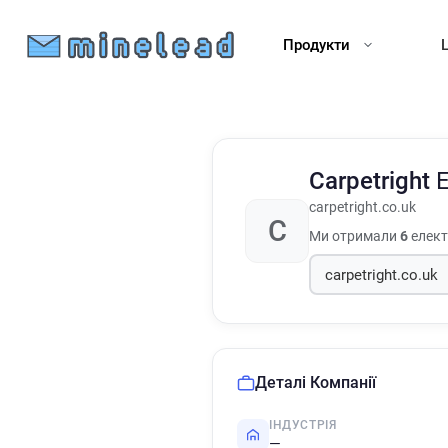
Продукти
Carpetright
carpetright.co.uk
C
Ми отримали
6
електр
Деталі Компанії
ІНДУСТРІЯ
—