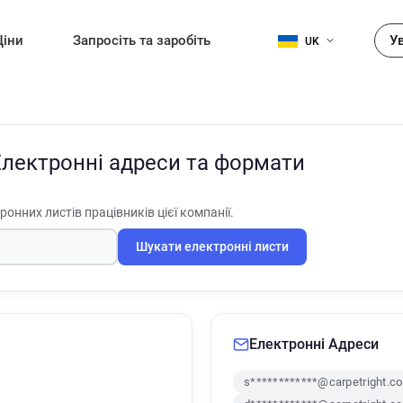
Ціни
Запросіть та заробіть
У
UK
Електронні адреси та формати
онних листів працівників цієї компанії.
Шукати електронні листи
Електронні Адреси
s************@carpetright.co