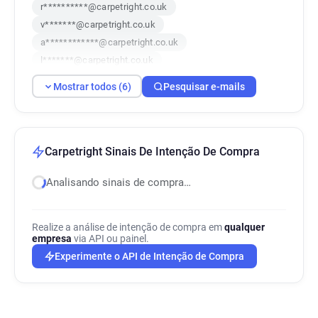
r**********@carpetright.co.uk
v*******@carpetright.co.uk
a************@carpetright.co.uk
l*******@carpetright.co.uk
y************@carpetright.co.uk
Mostrar todos (6)
Pesquisar e-mails
u*******@carpetright.co.uk
Carpetright Sinais De Intenção De Compra
Analisando sinais de compra…
Realize a análise de intenção de compra em
qualquer
empresa
via API ou painel.
Experimente o API de Intenção de Compra