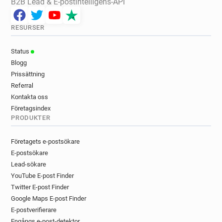
B2B Lead & E-postintelligens-API
RESURSER
Status
Blogg
Prissättning
Referral
Kontakta oss
Företagsindex
PRODUKTER
Företagets e-postsökare
E-postsökare
Lead-sökare
YouTube E-post Finder
Twitter E-post Finder
Google Maps E-post Finder
E-postverifierare
Engångs e-post-detektor