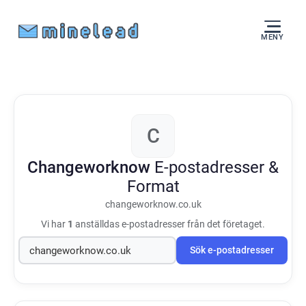
MENY
C
Changeworknow
E-postadresser &
Format
changeworknow.co.uk
Vi har
1
anställdas e-postadresser från det företaget.
Sök e-postadresser