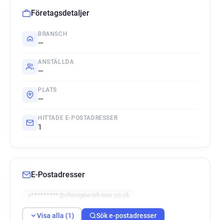
Företagsdetaljer
BRANSCH
—
ANSTÄLLDA
—
PLATS
—
HITTADE E-POSTADRESSER
1
E-Postadresser
y*********@changeworknow.co.uk
Visa alla (1)
Sök e-postadresser