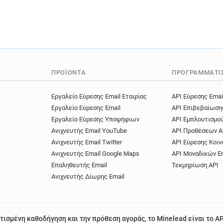
ΠΡΟΪΌΝΤΑ
ΠΡΟΓΡΑΜΜΑΤΙ
Εργαλείο Εύρεσης Email Εταιρίας
API Εύρεσης Emai
Εργαλείο Εύρεσης Email
API Επιβεβαίωση
Εργαλείο Εύρεσης Υποψήφιων
API Εμπλουτισμο
Ανιχνευτής Email YouTube
API Προθέσεων Α
ς
Ανιχνευτής Email Twitter
API Εύρεσης Κοιν
Ανιχνευτής Email Google Maps
API Μοναδικών E
Επαληθευτής Email
Τεκμηρίωση API
Ανιχνευτής Δίωρης Email
τισμένη καθοδήγηση και την πρόθεση αγοράς, το Minelead είναι το AP