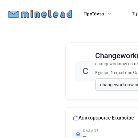
Προϊόντα
Τι
Changewor
changeworknow.co.u
C
Έχουμε
1
email υπαλλ
Λεπτομέρειες Εταιρείας
ΚΛΆΔΟΣ
—