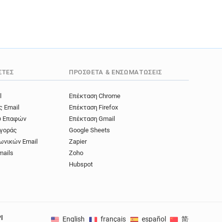
ΣΤΈΣ
ΠΡΌΣΘΕΤΑ & ΕΝΣΩΜΑΤΏΣΕΙΣ
l
Επέκταση Chrome
ς Email
Επέκταση Firefox
ύ Επαφών
Επέκταση Gmail
γοράς
Google Sheets
ωνικών Email
Zapier
mails
Zoho
Hubspot
I
English
français
español
简体中文