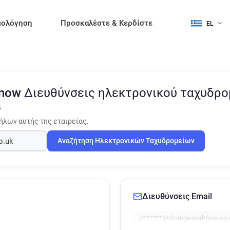
μολόγηση
Προσκαλέστε & Κερδίστε
EL
know
Διευθύνσεις ηλεκτρονικού ταχυδρ
k
ήλων αυτής της εταιρείας.
Αναζήτηση Ηλεκτρονικών Ταχυδρομείων
Διευθύνσεις Email
p******@changeworknow.co.