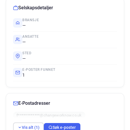
Selskapsdetaljer
BRANSJE
—
ANSATTE
—
STED
—
E-POSTER FUNNET
1
E-Postadresser
f************@changeworknow.co.uk
Vis alt (1)
Søk e-poster