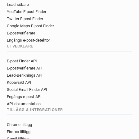
w**********@falmouth.ac.uk
Lead-sökare
YouTube E-post Finder
c******@falmouth.ac.uk
Twitter E-post Finder
t************@falmouth.ac.uk
Google Maps E-post Finder
f************@falmouth.ac.uk
E-postverifierare
e*******@falmouth.ac.uk
Engångs e-post-detektor
n************@falmouth.ac.uk
UTVECKLARE
c********@falmouth.ac.uk
u***********@falmouth.ac.uk
E-post Finder API
l**********@falmouth.ac.uk
E-postverifierare API
u************@falmouth.ac.uk
Lead-Beriknings API
e*********@falmouth.ac.uk
Köpavsikt API
l***********@falmouth.ac.uk
Social Email Finder API
Engångs e-post-API
u************@falmouth.ac.uk
API-dokumentation
f*****@falmouth.ac.uk
z*****@falmouth.ac.uk
TILLÄGG & INTEGRATIONER
n************@falmouth.ac.uk
z*********@falmouth.ac.uk
Chrome tillägg
q************@falmouth.ac.uk
Firefox tillägg
x*****@falmouth.ac.uk
v******@falmouth.ac.uk
Gmail tillägg