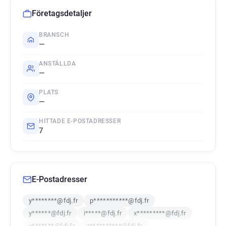
Företagsdetaljer
BRANSCH
—
ANSTÄLLDA
—
PLATS
—
HITTADE E-POSTADRESSER
7
E-Postadresser
y********@fdj.fr
p***********@fdj.fr
y******@fdj.fr
i*****@fdj.fr
x*********@fdj.fr
v*******@fdj.fr
z**********@fdj.fr