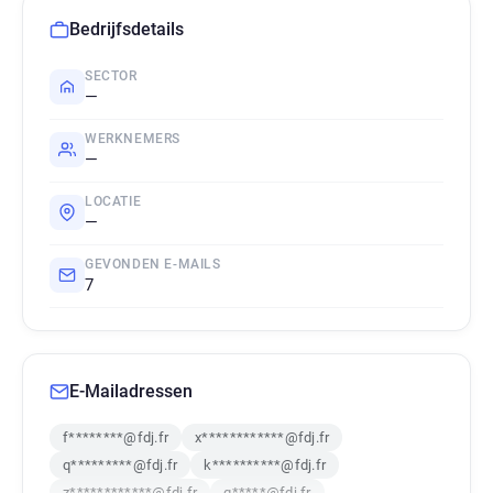
Bedrijfsdetails
SECTOR
—
WERKNEMERS
—
LOCATIE
—
GEVONDEN E-MAILS
7
E-Mailadressen
f********@fdj.fr
x************@fdj.fr
q*********@fdj.fr
k**********@fdj.fr
z************@fdj.fr
q*****@fdj.fr