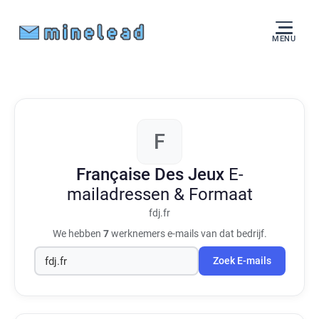
MENU
F
Française Des Jeux
E-
mailadressen & Formaat
fdj.fr
We hebben
7
werknemers e-mails van dat bedrijf.
Zoek E-mails