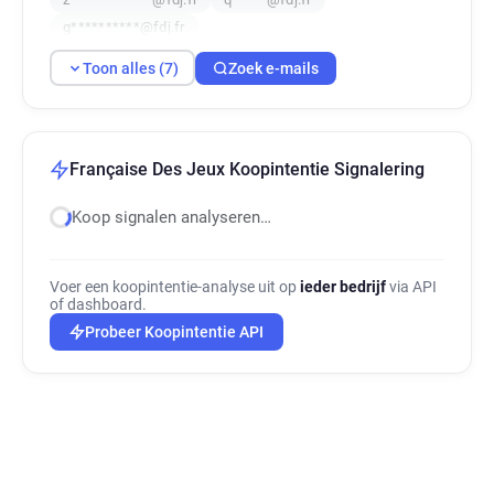
g**********@fdj.fr
Toon alles (7)
Zoek e-mails
Française Des Jeux Koopintentie Signalering
Koop signalen analyseren…
Voer een koopintentie-analyse uit op
ieder bedrijf
via API
of dashboard.
Probeer Koopintentie API