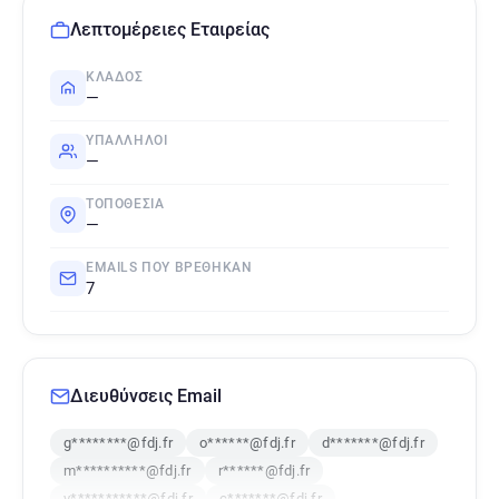
Λεπτομέρειες Εταιρείας
ΚΛΆΔΟΣ
—
ΥΠΆΛΛΗΛΟΙ
—
ΤΟΠΟΘΕΣΊΑ
—
EMAILS ΠΟΥ ΒΡΈΘΗΚΑΝ
7
Διευθύνσεις Email
g********@fdj.fr
o******@fdj.fr
d*******@fdj.fr
m**********@fdj.fr
r******@fdj.fr
v***********@fdj.fr
c*******@fdj.fr