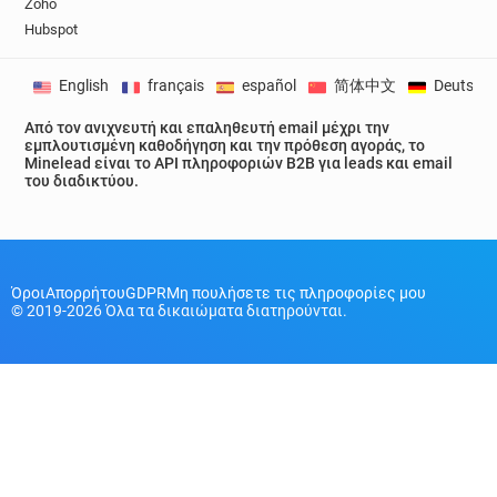
Zoho
Hubspot
English
français
español
简体中文
Deutsch
Από τον ανιχνευτή και επαληθευτή email μέχρι την
εμπλουτισμένη καθοδήγηση και την πρόθεση αγοράς, το
Minelead είναι το API πληροφοριών B2B για leads και email
του διαδικτύου.
Όροι
Απορρήτου
GDPR
Μη πουλήσετε τις πληροφορίες μου
© 2019-2026 Όλα τα δικαιώματα διατηρούνται.