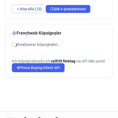
p********@frenchweb.fr
l*******@frenchweb.fr
Visa alla (12)
Sök e-postadresser
d**********@frenchweb.fr
q*********@frenchweb.fr
l***********@frenchweb.fr
u*********@frenchweb.fr
Frenchweb Köpsignaler
Analyserar köpsignaler…
Kör köpsignalanalys på
valfritt företag
via API eller panel.
Prova Buying Intent API