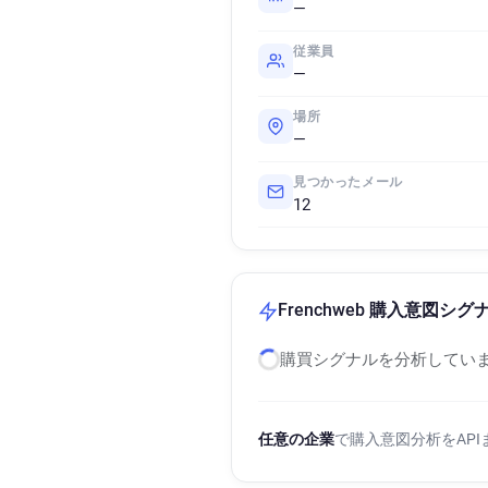
—
従業員
—
場所
—
見つかったメール
12
Frenchweb 購入意図シグ
購買シグナルを分析していま
任意の企業
で購入意図分析をAP