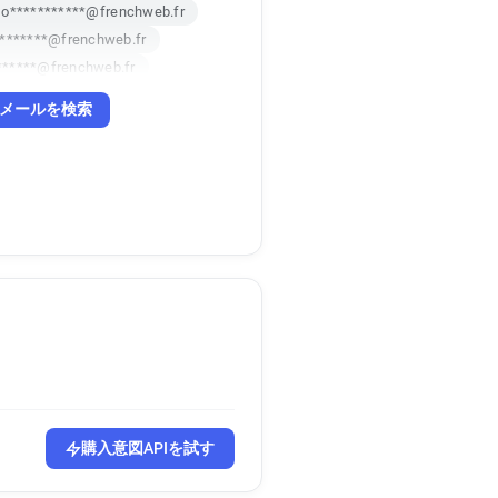
o***********@frenchweb.fr
********@frenchweb.fr
******@frenchweb.fr
y**********@frenchweb.fr
メールを検索
*****@frenchweb.fr
購入意図APIを試す