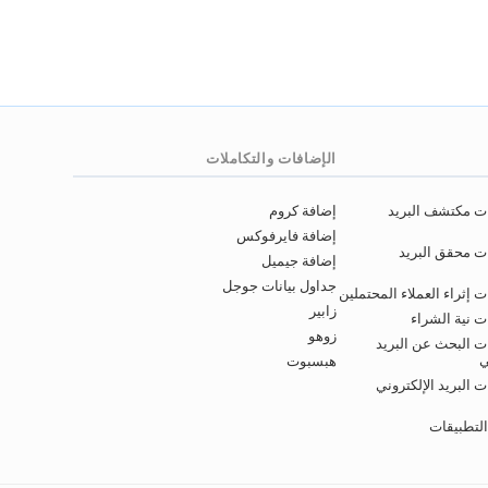
الإضافات والتكاملات
ات مكتشف البريد
إضافة كروم
إضافة فايرفوكس
ت محقق البريد
إضافة جيميل
جداول بيانات جوجل
 إثراء العملاء المحتملين
زابير
ت نية الشراء
زوهو
ت البحث عن البريد
ي
هبسبوت
 البريد الإلكتروني
التطبيقات