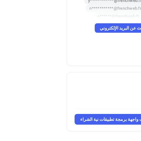
y************@frenchweb.f
n***********@frenchweb.f
o******@frenchweb.fr
q***********@frenchweb
ث عن البريد الإلكتروني
c******@frenchwe
واجهة برمجة تطبيقات نية الشراء