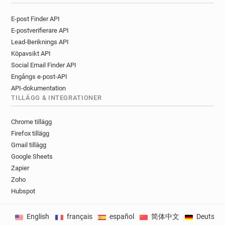
E-post Finder API
E-postverifierare API
Lead-Beriknings API
Köpavsikt API
Social Email Finder API
Engångs e-post-API
API-dokumentation
TILLÄGG & INTEGRATIONER
Chrome tillägg
Firefox tillägg
Gmail tillägg
Google Sheets
Zapier
Zoho
Hubspot
English
français
español
简体中文
Deutsch