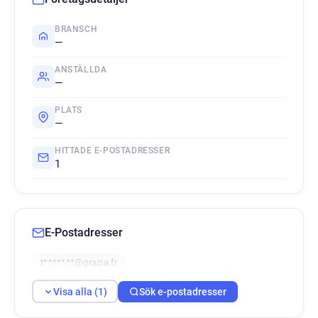
BRANSCH
—
ANSTÄLLDA
—
PLATS
—
HITTADE E-POSTADRESSER
1
E-Postadresser
t*******@grazia.fr
Visa alla (1)
Sök e-postadresser