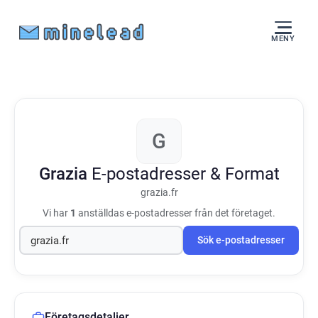
MENY
G
Grazia
E-postadresser & Format
grazia.fr
Vi har
1
anställdas e-postadresser från det företaget.
Sök e-postadresser
Företagsdetaljer