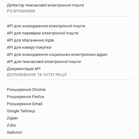
Детектор тимчасової електронної пошти
РОЗРОБНИКИ
API для знаходження електронної пошти
API для перевірки електронної пошти
API для збагачення лідів
API для наміру покупки
API для знаходження соціальних електронних адрес
API для тимчасової електронної пошти
Документація API
ДОПОВНЕННЯ ТА ІНТЕГРАЦІЇ
Розширення Chrome
Розширення Firefox
Розширення Gmail
Google Таблиці
Zapier
Zoho
Хабспот