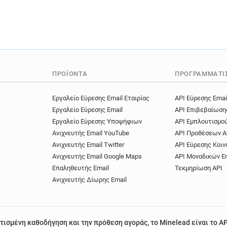
ΠΡΟΪΌΝΤΑ
ΠΡΟΓΡΑΜΜΑΤΙ
Εργαλείο Εύρεσης Email Εταιρίας
API Εύρεσης Emai
Εργαλείο Εύρεσης Email
API Επιβεβαίωση
Εργαλείο Εύρεσης Υποψήφιων
API Εμπλουτισμο
Ανιχνευτής Email YouTube
API Προθέσεων Α
ς
Ανιχνευτής Email Twitter
API Εύρεσης Κοιν
Ανιχνευτής Email Google Maps
API Μοναδικών E
Επαληθευτής Email
Τεκμηρίωση API
Ανιχνευτής Δίωρης Email
τισμένη καθοδήγηση και την πρόθεση αγοράς, το Minelead είναι το AP