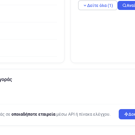
Δείτε όλα (1)
Ανα
γοράς
ράς σε
οποιαδήποτε εταιρεία
μέσω API ή πίνακα ελέγχου.
Δοκ