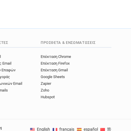
ΣΤΈΣ
ΠΡΌΣΘΕΤΑ & ΕΝΣΩΜΑΤΏΣΕΙΣ
l
Επέκταση Chrome
ς Email
Επέκταση Firefox
ύ Επαφών
Επέκταση Gmail
γοράς
Google Sheets
ωνικών Email
Zapier
mails
Zoho
Hubspot
I
English
français
español
简体中文