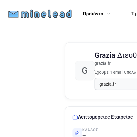
Προϊόντα
Τι
Grazia
Διευθ
grazia.fr
G
Έχουμε
1
email υπαλλ
Λεπτομέρειες Εταιρείας
ΚΛΆΔΟΣ
—