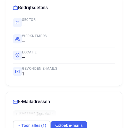
Bedrijfsdetails
SECTOR
—
WERKNEMERS
—
LOCATIE
—
GEVONDEN E-MAILS
1
E-Mailadressen
m*********@grazia.fr
Toon alles (1)
Zoek e-mails