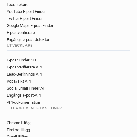
d************@lancashire.gov.uk
Lead-sökare
YouTube E-post Finder
j******@lancashire.gov.uk
Twitter E-post Finder
h********@lancashire.gov.uk
Google Maps E-post Finder
z*******@lancashire.gov.uk
E-postverifierare
q************@lancashire.gov.uk
Engångs e-post-detektor
f************@lancashire.gov.uk
UTVECKLARE
h*******@lancashire.gov.uk
y************@lancashire.gov.uk
E-post Finder API
i*****@lancashire.gov.uk
E-postverifierare API
s********@lancashire.gov.uk
Lead-Beriknings API
u**********@lancashire.gov.uk
Köpavsikt API
u**********@lancashire.gov.uk
Social Email Finder API
Engångs e-post-API
y*******@lancashire.gov.uk
API-dokumentation
l***********@lancashire.gov.uk
TILLÄGG & INTEGRATIONER
e*******@lancashire.gov.uk
k******@lancashire.gov.uk
Chrome tillägg
j***********@lancashire.gov.uk
Firefox tillägg
o************@lancashire.gov.uk
Gmail tillägg