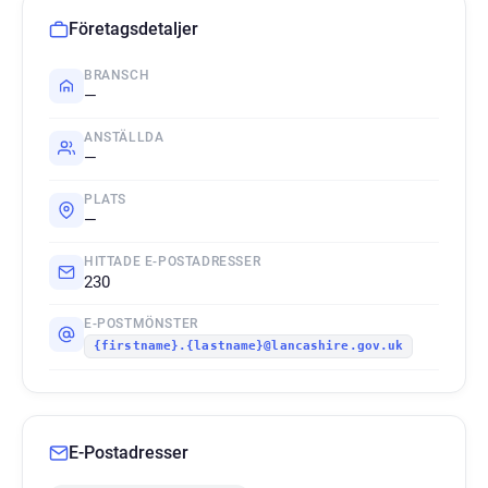
Företagsdetaljer
BRANSCH
—
ANSTÄLLDA
—
PLATS
—
HITTADE E-POSTADRESSER
230
E-POSTMÖNSTER
{firstname}.{lastname}@lancashire.gov.uk
E-Postadresser