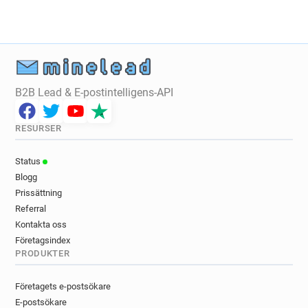
y**********@lancashire.gov.uk
h************@lancashire.gov.uk
j************@lancashire.gov.uk
t***********@lancashire.gov.uk
a******@lancashire.gov.uk
B2B Lead & E-postintelligens-API
h*******@lancashire.gov.uk
o***********@lancashire.gov.uk
r********@lancashire.gov.uk
RESURSER
p******@lancashire.gov.uk
Status
j******@lancashire.gov.uk
Blogg
r***********@lancashire.gov.uk
Prissättning
w**********@lancashire.gov.uk
Referral
l*******@lancashire.gov.uk
Kontakta oss
t**********@lancashire.gov.uk
Företagsindex
d************@lancashire.gov.uk
PRODUKTER
j***********@lancashire.gov.uk
o********@lancashire.gov.uk
Företagets e-postsökare
p******@lancashire.gov.uk
E-postsökare