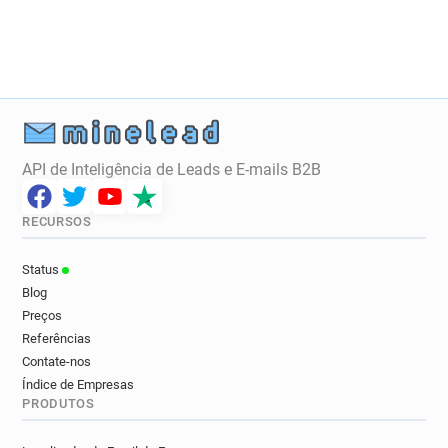
x********@lancashire.gov.uk
l*******@lancashire.gov.uk
q******@lancashire.gov.uk
g************@lancashire.gov.uk
t*********@lancashire.gov.uk
u*********@lancashire.gov.uk
p************@lancashire.gov.uk
API de Inteligência de Leads e E-mails B2B
o************@lancashire.gov.uk
t************@lancashire.gov.uk
RECURSOS
t******@lancashire.gov.uk
o********@lancashire.gov.uk
Status
l*******@lancashire.gov.uk
Blog
m************@lancashire.gov.uk
Preços
z*********@lancashire.gov.uk
Referências
z*****@lancashire.gov.uk
Contate-nos
Índice de Empresas
c***********@lancashire.gov.uk
PRODUTOS
u**********@lancashire.gov.uk
a*******@lancashire.gov.uk