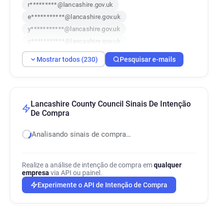
r*********@lancashire.gov.uk
e***********@lancashire.gov.uk
y***********@lancashire.gov.uk
c***********@lancashire.gov.uk
j******@lancashire.gov.uk
Mostrar todos (230)
Pesquisar e-mails
u***********@lancashire.gov.uk
e********@lancashire.gov.uk
u************@lancashire.gov.uk
j*********@lancashire.gov.uk
Lancashire County Council Sinais De Intenção
De Compra
t**********@lancashire.gov.uk
z*******@lancashire.gov.uk
Analisando sinais de compra…
e*********@lancashire.gov.uk
n***********@lancashire.gov.uk
m*****@lancashire.gov.uk
Realize a análise de intenção de compra em
qualquer
empresa
via API ou painel.
c*******@lancashire.gov.uk
Experimente o API de Intenção de Compra
w************@lancashire.gov.uk
p************@lancashire.gov.uk
j***********@lancashire.gov.uk