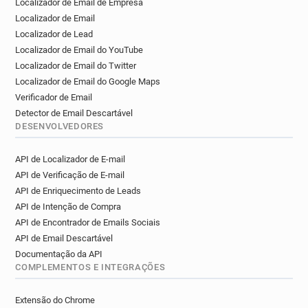
Localizador de Email de Empresa
z***********@lancashire.gov.uk
Localizador de Email
y***********@lancashire.gov.uk
Localizador de Lead
g*********@lancashire.gov.uk
Localizador de Email do YouTube
g********@lancashire.gov.uk
Localizador de Email do Twitter
a******@lancashire.gov.uk
Localizador de Email do Google Maps
n******@lancashire.gov.uk
Verificador de Email
f**********@lancashire.gov.uk
Detector de Email Descartável
DESENVOLVEDORES
o**********@lancashire.gov.uk
j***********@lancashire.gov.uk
API de Localizador de E-mail
c***********@lancashire.gov.uk
API de Verificação de E-mail
j***********@lancashire.gov.uk
API de Enriquecimento de Leads
v*******@lancashire.gov.uk
API de Intenção de Compra
k************@lancashire.gov.uk
API de Encontrador de Emails Sociais
z*********@lancashire.gov.uk
API de Email Descartável
p*****@lancashire.gov.uk
Documentação da API
s**********@lancashire.gov.uk
COMPLEMENTOS E INTEGRAÇÕES
x***********@lancashire.gov.uk
Extensão do Chrome
p***********@lancashire.gov.uk