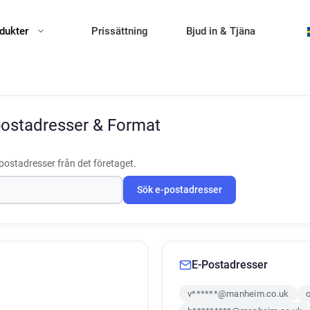
dukter
Prissättning
Bjud in & Tjäna
postadresser & Format
postadresser från det företaget.
Sök e-postadresser
E-Postadresser
v******@manheim.co.uk