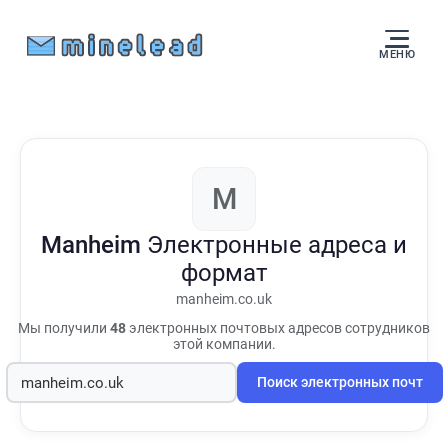
МЕНЮ
M
Manheim
Электронные адреса и
формат
manheim.co.uk
Мы получили
48
электронных почтовых адресов сотрудников
этой компании.
Поиск электронных почт