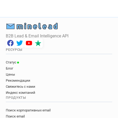
d***********@manheim.co.uk
r******@manheim.co.uk
a***********@manheim.co.uk
c*******@manheim.co.uk
c******@manheim.co.uk
g*****@manheim.co.uk
o*****@manheim.co.uk
B2B Lead & Email Intelligence API
x*******@manheim.co.uk
c***********@manheim.co.uk
РЕСУРСЫ
u*****@manheim.co.uk
s********@manheim.co.uk
r******@manheim.co.uk
Статус
e************@manheim.co.uk
Блог
e******@manheim.co.uk
Цены
t*********@manheim.co.uk
v******@manheim.co.uk
Рекомендации
p**********@manheim.co.uk
j*****@manheim.co.uk
Свяжитесь с нами
n*********@manheim.co.uk
Индекс компаний
u********@manheim.co.uk
ПРОДУКТЫ
t********@manheim.co.uk
h**********@manheim.co.uk
Поиск корпоративных email
Поиск email
g***********@manheim.co.uk