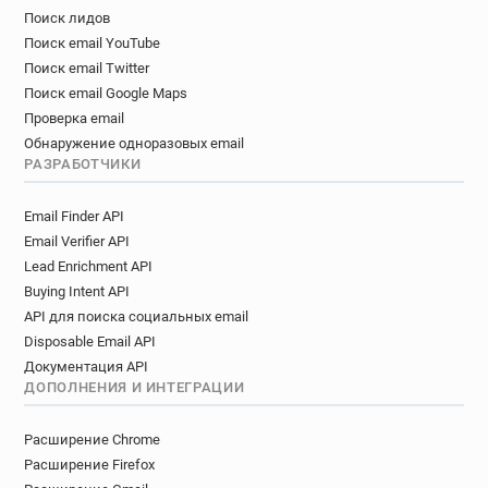
Поиск лидов
f**********@manheim.co.uk
Поиск email YouTube
w**********@manheim.co.uk
Поиск email Twitter
Поиск email Google Maps
Проверка email
Обнаружение одноразовых email
РАЗРАБОТЧИКИ
Email Finder API
Email Verifier API
Lead Enrichment API
Buying Intent API
API для поиска социальных email
Disposable Email API
Документация API
ДОПОЛНЕНИЯ И ИНТЕГРАЦИИ
Расширение Chrome
Расширение Firefox