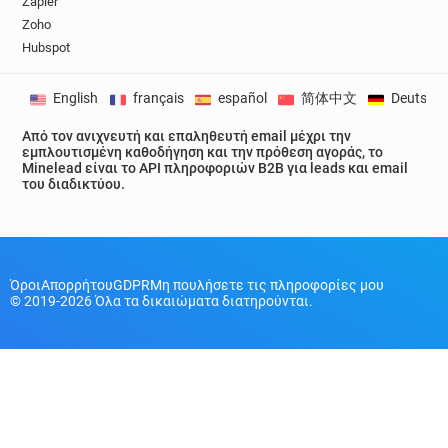
Zapier
Zoho
Hubspot
English
français
español
简体中文
Deutsch
Από τον ανιχνευτή και επαληθευτή email μέχρι την
εμπλουτισμένη καθοδήγηση και την πρόθεση αγοράς, το
Minelead είναι το API πληροφοριών B2B για leads και email
του διαδικτύου.
Όροι
Απορρήτου
GDPR
Μη πουλήσετε τις πληροφορίες μου
© 2019-2026 Όλα τα δικαιώματα διατηρούνται.