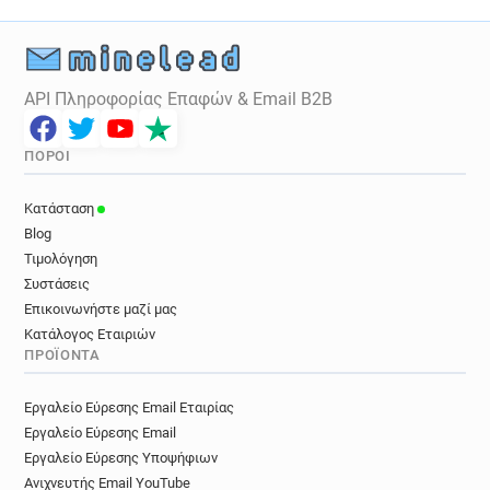
k********@manheim.co.uk
v***********@manheim.co.uk
z***********@manheim.co.uk
m**********@manheim.co.uk
API Πληροφορίας Επαφών & Email B2B
s*****@manheim.co.uk
z************@manheim.co.uk
ΠΌΡΟΙ
s********@manheim.co.uk
u**********@manheim.co.uk
Κατάσταση
n*****@manheim.co.uk
Blog
i************@manheim.co.uk
Τιμολόγηση
i***********@manheim.co.uk
Συστάσεις
a**********@manheim.co.uk
Επικοινωνήστε μαζί μας
e*********@manheim.co.uk
Κατάλογος Εταιριών
ΠΡΟΪΌΝΤΑ
h**********@manheim.co.uk
p**********@manheim.co.uk
Εργαλείο Εύρεσης Email Εταιρίας
y***********@manheim.co.uk
Εργαλείο Εύρεσης Email
s**********@manheim.co.uk
Εργαλείο Εύρεσης Υποψήφιων
b********@manheim.co.uk
Ανιχνευτής Email YouTube