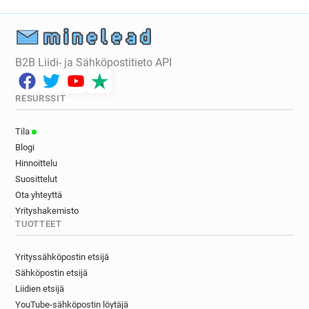
v*********@manheim.co.uk
n******@manheim.co.uk
n***********@manheim.co.uk
n************@manheim.co.uk
B2B Liidi- ja Sähköpostitieto API
g********@manheim.co.uk
g**********@manheim.co.uk
RESURSSIT
o*******@manheim.co.uk
e*******@manheim.co.uk
t**********@manheim.co.uk
Tila
j********@manheim.co.uk
Blogi
s*********@manheim.co.uk
Hinnoittelu
f************@manheim.co.uk
Suosittelut
i*********@manheim.co.uk
Ota yhteyttä
o*********@manheim.co.uk
Yrityshakemisto
TUOTTEET
f*******@manheim.co.uk
z*********@manheim.co.uk
Yrityssähköpostin etsijä
e***********@manheim.co.uk
Sähköpostin etsijä
v********@manheim.co.uk
Liidien etsijä
d************@manheim.co.uk
YouTube-sähköpostin löytäjä