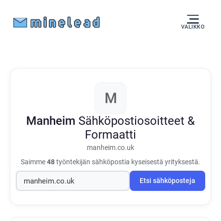
VALIKKO
M
Manheim
Sähköpostiosoitteet &
Formaatti
manheim.co.uk
Saimme
48
työntekijän sähköpostia kyseisestä yrityksestä.
Etsi sähköposteja