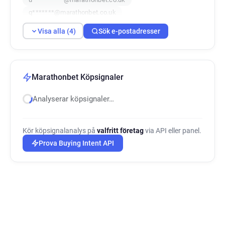
q*******@marathonbet.co.uk
Visa alla (4)
Sök e-postadresser
Marathonbet Köpsignaler
Analyserar köpsignaler…
Kör köpsignalanalys på
valfritt företag
via API eller panel.
Prova Buying Intent API