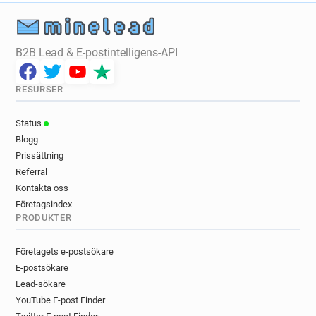
B2B Lead & E-postintelligens-API
RESURSER
Status
Blogg
Prissättning
Referral
Kontakta oss
Företagsindex
PRODUKTER
Företagets e-postsökare
E-postsökare
Lead-sökare
YouTube E-post Finder