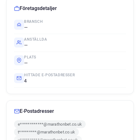
Företagsdetaljer
BRANSCH
—
ANSTÄLLDA
—
PLATS
—
HITTADE E-POSTADRESSER
4
E-Postadresser
e************@marathonbet.co.uk
t*********@marathonbet.co.uk
u**********@marathonbet.co.uk