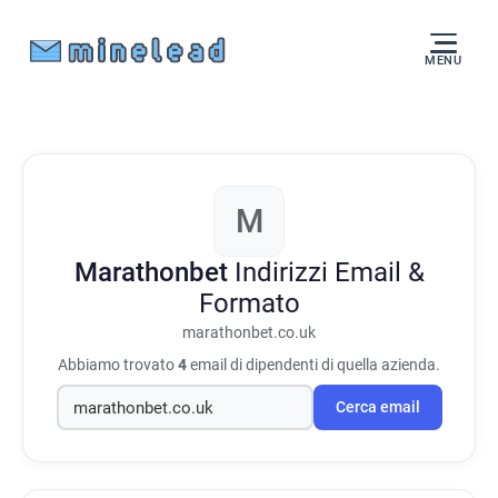
MENU
M
Marathonbet
Indirizzi Email &
Formato
marathonbet.co.uk
Abbiamo trovato
4
email di dipendenti di quella azienda.
Cerca email