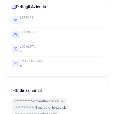
Dettagli Azienda
SETTORE
—
DIPENDENTI
—
LOCALITÀ
—
EMAIL TROVATE
4
Indirizzi Email
g**********@marathonbet.co.uk
r************@marathonbet.co.uk
x******@marathonbet.co.uk