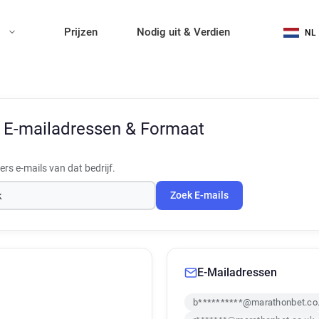
n
Prijzen
Nodig uit & Verdien
NL
t
E-mailadressen & Formaat
s e-mails van dat bedrijf.
Zoek E-mails
E-Mailadressen
b**********@marathonbet.co