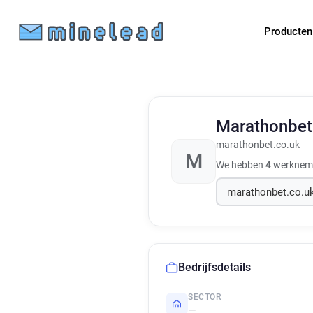
Producte
Marathonbe
marathonbet.co.uk
M
We hebben
4
werknemer
Bedrijfsdetails
SECTOR
—