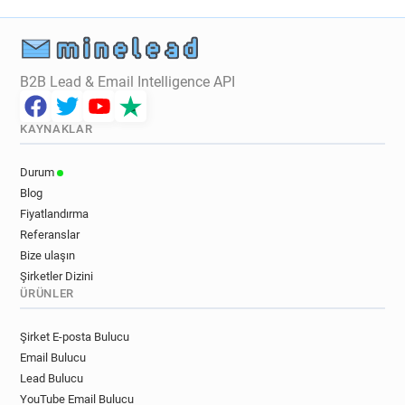
B2B Lead & Email Intelligence API
KAYNAKLAR
Durum
Blog
Fiyatlandırma
Referanslar
Bize ulaşın
Şirketler Dizini
ÜRÜNLER
Şirket E-posta Bulucu
Email Bulucu
Lead Bulucu
YouTube Email Bulucu