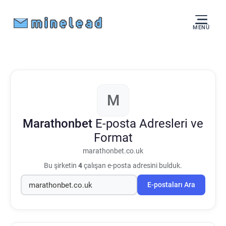
MENÜ
M
Marathonbet
E-posta Adresleri ve
Format
marathonbet.co.uk
Bu şirketin
4
çalışan e-posta adresini bulduk.
E-postaları Ara