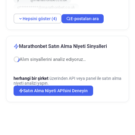
o**********@marathonbet.co.uk
Hepsini göster (4)
E-postaları ara
Marathonbet Satın Alma Niyeti Sinyalleri
Alım sinyallerini analiz ediyoruz…
herhangi bir şirket
üzerinden API veya panel ile satın alma
niyeti analizi yapın.
Satın Alma Niyeti API'sini Deneyin