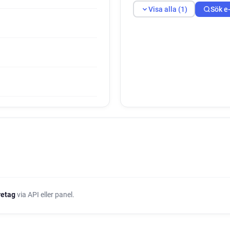
Visa alla (1)
Sök e
öretag
via API eller panel.