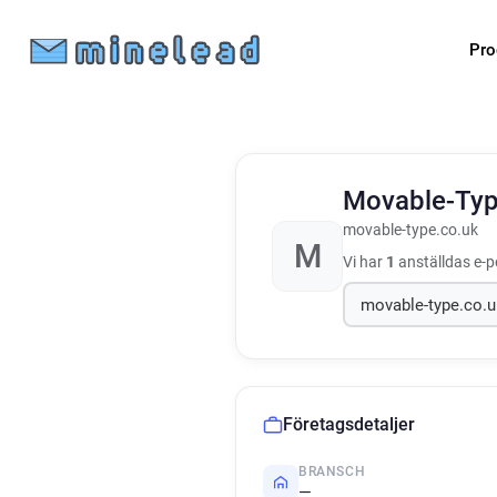
Pro
Movable-Ty
movable-type.co.uk
M
Vi har
1
anställdas e-p
Företagsdetaljer
BRANSCH
—