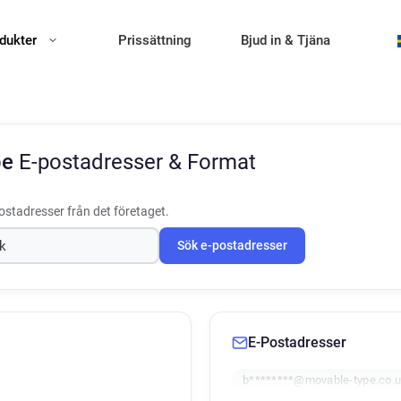
dukter
Prissättning
Bjud in & Tjäna
pe
E-postadresser & Format
ostadresser från det företaget.
Sök e-postadresser
E-Postadresser
b********@movable-type.co.