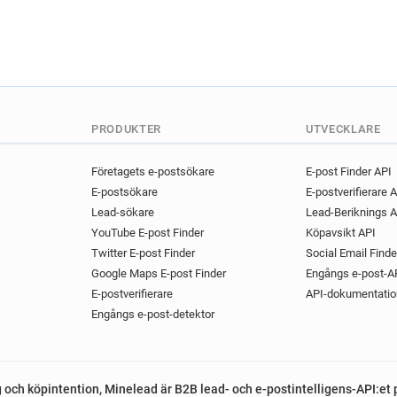
PRODUKTER
UTVECKLARE
Företagets e-postsökare
E-post Finder API
E-postsökare
E-postverifierare 
Lead-sökare
Lead-Beriknings A
YouTube E-post Finder
Köpavsikt API
Twitter E-post Finder
Social Email Finde
Google Maps E-post Finder
Engångs e-post-A
E-postverifierare
API-dokumentatio
Engångs e-post-detektor
g och köpintention, Minelead är B2B lead- och e-postintelligens-API:et 