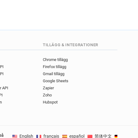
TILLÄGG & INTEGRATIONER
Chrome tillägg
API
Firefox tillägg
PI
Gmail tillägg
Google Sheets
r API
Zapier
PI
Zoho
n
Hubspot
på
English
français
español
简体中文
Deutsch